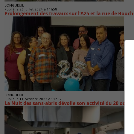
LONGUEUIL
Publié le 26 juillet 2024 à 11h58
Prolongement des travaux sur l’A25 et la rue de Bouche
LONGUEUIL
Publié le 11 octobre 2023 à 11h07
La Nuit des sans-abris dévoile son activité du 20 octob