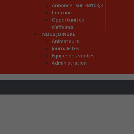
Annoncer sur FM103,3
Concours
Opportunités
d’affaires
NOUS JOINDRE
Animateurs
Journalistes
Équipe des ventes
Administration