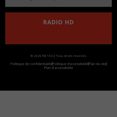
RADIO HD
••••••••••••••••••
Comment synthoniser la fréquence HD dans
votre voiture
© 2026 FM 103,3 Tous droits réservés.
Politique de confidentialité
Politique d’accessibilité
Plan du site
Plan d'accessibilite