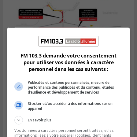
FM 103,3 demande votre consentement
pour utiliser vos données à caractère
personnel dans les cas suivants :
BOUCHERVILLE
Publié le 5 août 2026 à 15h25
Le MTMD annonce des fermetures sur
Publicités et contenu personnalisés, mesure de
l’autoroute 20 à Boucherville
performance des publicités et du contenu, études
d’audience et développement de services
Stocker et/ou accéder à des informations sur un
appareil
En savoir plus
Vos données à caractère personnel seront traitées, et les
informations liées à votre appareil (cookies, identifiants