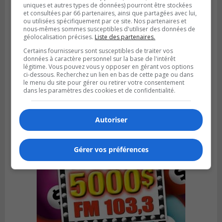
uniques et autres types de données) pourront être stockées
et consultées par 66 partenaires, ainsi que partagées avec lui,
ou utilisées spécifiquement par ce site. Nos partenaires et
nous-mêmes sommes susceptibles d'utiliser des données de
géolocalisation précises.
Liste des partenaires.
VIEUX-LONGUEUIL
Certains fournisseurs sont susceptibles de traiter vos
Publié le 31 juillet 2026 à 14h20
données à caractère personnel sur la base de l'intérêt
Le RTL dévoile sa nouvelle flotte de
légitime. Vous pouvez vous y opposer en gérant vos options
transport adapté
ci-dessous. Recherchez un lien en bas de cette page ou dans
le menu du site pour gérer ou retirer votre consentement
dans les paramètres des cookies et de confidentialité.
Autoriser
Gérer vos préférences