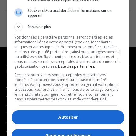
Stocker et/ou accéder à des informations sur un
appareil
En savoir plus
Vos données à caractère personnel seront traitées, et les
informations liées à votre appareil (cookies, identifiants
uniques et autres types de données) pourront être stockées
et consultées par 66 partenaires, ainsi que partagées avec lui,
ou utilisées spécifiquement par ce site. Nos partenaires et
nous-mêmes sommes susceptibles d'utiliser des données de
géolocalisation précises.
Liste des partenaires.
NOUVELLES
MUSIQUE
Certains fournisseurs sont susceptibles de traiter vos
données à caractère personnel sur la base de l'intérêt
légitime. Vous pouvez vous y opposer en gérant vos options
- Affaires municipales
- Décompte franco
ci-dessous. Recherchez un lien en bas de cette page ou dans
le menu du site pour gérer ou retirer votre consentement
- Communauté / Social
- Joué récemment
dans les paramètres des cookies et de confidentialité.
- Culture
BALADOS
- Économie
Autoriser
- Éducation
- Affaires
- Environnement
Gérer vos préférences