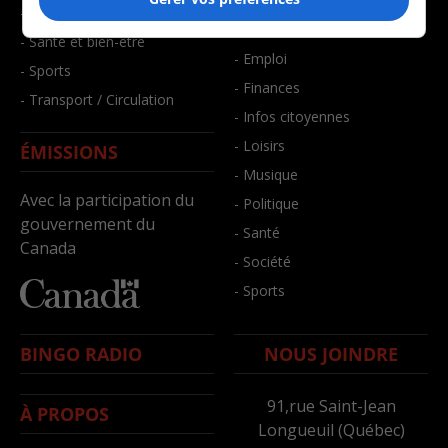
- Art de vivre
- Faits divers
- Bien-être
- Santé et bien-être
- Emploi
- Sports
- Finances
- Transport / Circulation
- Infos citoyennes
- Loisirs
ÉMISSIONS
- Musique
Avec la participation du
- Politique
gouvernement du
- Santé
Canada
- Société
- Sports
BINGO RADIO
NOUS JOINDRE
91,rue Saint-Jean
À PROPOS
Longueuil (Québec)