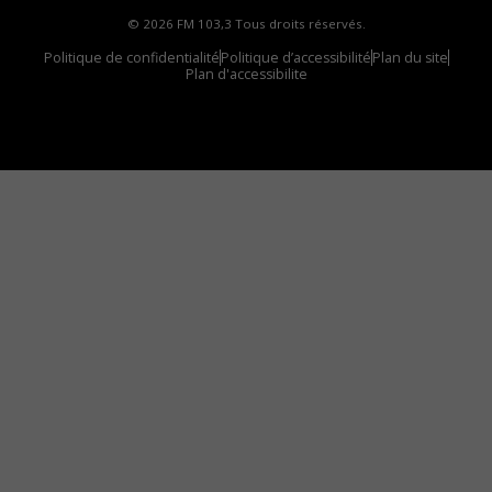
© 2026 FM 103,3 Tous droits réservés.
Politique de confidentialité
Politique d’accessibilité
Plan du site
Plan d'accessibilite
Comment installer notre vignette sur votre
appareil mobile