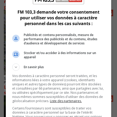
respecterait pas le plan de réduction de
pesticides
FM 103,3 demande votre consentement
pour utiliser vos données à caractère
personnel dans les cas suivants :
Publicités et contenu personnalisés, mesure de
performance des publicités et du contenu, études
d’audience et développement de services
Stocker et/ou accéder à des informations sur un
appareil
En savoir plus
Vos données à caractère personnel seront traitées, et les
SAINT-LAMBERT
informations liées à votre appareil (cookies, identifiants
Publié le 15 février 2023 à 08h15
uniques et autres types de données) pourront être stockées
La sécurité des jeunes sur Tiffin prise au
et consultées par 66 partenaires, ainsi que partagées avec lui,
sérieux à Saint-Lambert
ou utilisées spécifiquement par ce site. Nos partenaires et
nous-mêmes sommes susceptibles d'utiliser des données de
géolocalisation précises.
Liste des partenaires.
Certains fournisseurs sont susceptibles de traiter vos
données à caractère personnel sur la base de l'intérêt
légitime. Vous pouvez vous y opposer en gérant vos options