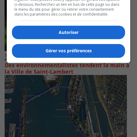
ci-dessous. Recherchez un lien en bas de cette page ou dans
le menu du site pour gérer ou retirer votre consentement
dans les paramètres des cookies et de confidentialité.
Autoriser
Gérer vos préférences
SAINT-LAMBERT
Publié le 20 janvier 2023 à 07h09
Des environnementalistes tendent la main à
la Ville de Saint-Lambert