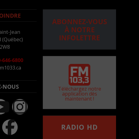
OINDRE
ABONNEZ-VOUS
À NOTRE
aint-Jean
INFOLETTRE
 (Québec)
 2W8
-646-6800
m1033.ca
Z-NOUS
Téléchargez notre
application dès
maintenant !
RADIO HD
••••••••••••••••••
Comment synthoniser la