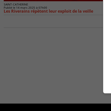
SAINT-CATHERINE
Publié le 14 mars 2025 à 07h00
Les Riverains répètent leur exploit de la veille