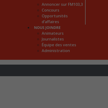
Annoncer sur FM103,3
Concours
Opportunités
d’affaires
NOUS JOINDRE
Animateurs
Journalistes
Équipe des ventes
Administration