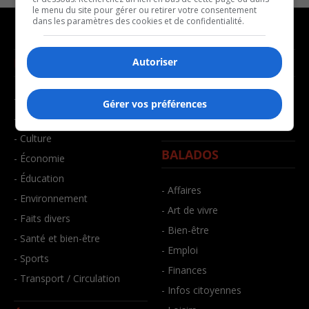
le menu du site pour gérer ou retirer votre consentement
dans les paramètres des cookies et de confidentialité.
NOUVELLES
MUSIQUE
Autoriser
- Affaires municipales
- Décompte franco
Gérer vos préférences
- Communauté / Social
- Joué récemment
- Culture
BALADOS
- Économie
- Éducation
- Affaires
- Environnement
- Art de vivre
- Faits divers
- Bien-être
- Santé et bien-être
- Emploi
- Sports
- Finances
- Transport / Circulation
- Infos citoyennes