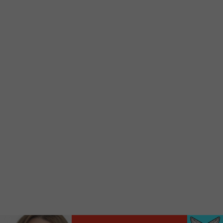
d’accueil rapidement.
Voici la procédure ;)
À partir de votre téléphone, allez sur le site
internet de la Radio allumée au
www.fm1033.ca
Ensuite cliquez sur l’icône situé au bas de
votre écran
(celui qui représente un carré incluant une
flèche dirigé vers le haut)
Cliquez maintenant sur l’option Ajouter sur
l’écran d’accueil et vous verrez apparaître le
logo du FM 103,3
Faites Enregistrer en haut à droite.
Et voilà! Toutes les infos et l’écoute de votre radio
locale vous sont maintenant accessibles en un clic!
Audio