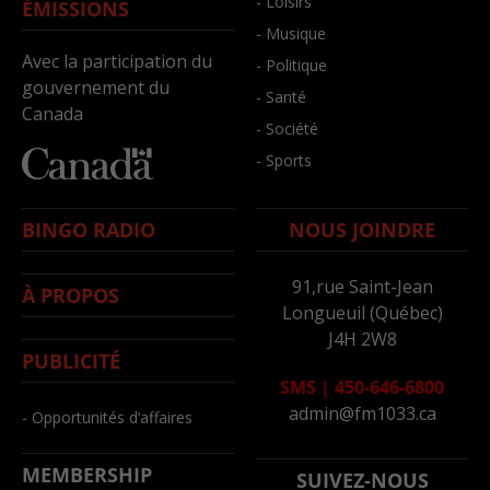
- Loisirs
ÉMISSIONS
- Musique
Avec la participation du
- Politique
gouvernement du
- Santé
Canada
- Société
- Sports
BINGO RADIO
NOUS JOINDRE
91,rue Saint-Jean
À PROPOS
Longueuil (Québec)
J4H 2W8
PUBLICITÉ
SMS
|
450-646-6800
admin@fm1033.ca
- Opportunités d’affaires
MEMBERSHIP
SUIVEZ-NOUS