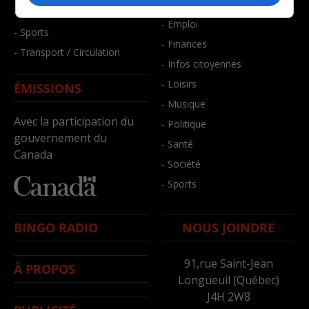
- Bien-être
- Santé et bien-être
- Emploi
- Sports
- Finances
- Transport / Circulation
- Infos citoyennes
- Loisirs
ÉMISSIONS
- Musique
Avec la participation du
- Politique
gouvernement du
- Santé
Canada
- Société
- Sports
BINGO RADIO
NOUS JOINDRE
91,rue Saint-Jean
À PROPOS
Longueuil (Québec)
J4H 2W8