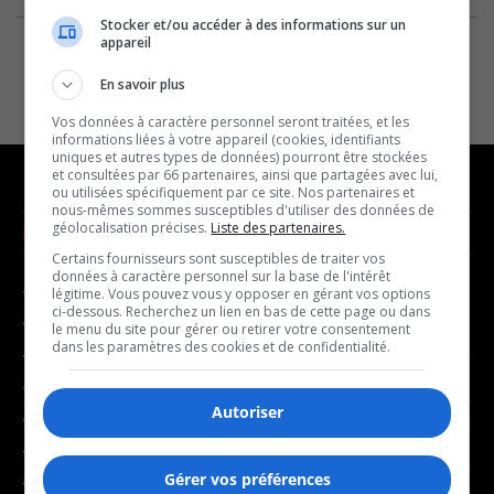
Stocker et/ou accéder à des informations sur un
appareil
En savoir plus
Vos données à caractère personnel seront traitées, et les
informations liées à votre appareil (cookies, identifiants
uniques et autres types de données) pourront être stockées
et consultées par 66 partenaires, ainsi que partagées avec lui,
ou utilisées spécifiquement par ce site. Nos partenaires et
nous-mêmes sommes susceptibles d'utiliser des données de
géolocalisation précises.
Liste des partenaires.
NOUVELLES
MUSIQUE
Certains fournisseurs sont susceptibles de traiter vos
données à caractère personnel sur la base de l'intérêt
- Affaires municipales
- Décompte franco
légitime. Vous pouvez vous y opposer en gérant vos options
ci-dessous. Recherchez un lien en bas de cette page ou dans
- Communauté / Social
- Joué récemment
le menu du site pour gérer ou retirer votre consentement
dans les paramètres des cookies et de confidentialité.
- Culture
BALADOS
- Économie
Autoriser
- Éducation
- Affaires
- Environnement
- Art de vivre
Gérer vos préférences
- Faits divers