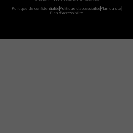
Politique de confidentialité
Politique d’accessibilité
Plan du site
Plan d'accessibilite
Comment installer notre vignette sur votre
appareil mobile