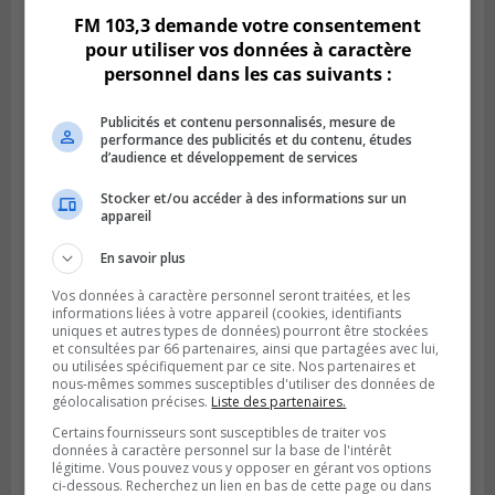
FM 103,3 demande votre consentement
pour utiliser vos données à caractère
personnel dans les cas suivants :
Publicités et contenu personnalisés, mesure de
performance des publicités et du contenu, études
d’audience et développement de services
Stocker et/ou accéder à des informations sur un
appareil
En savoir plus
SAINT-LAMBERT
Publié le 7 janvier 2024 à 09h42
Vos données à caractère personnel seront traitées, et les
Bris d’aqueduc à Saint-Lambert
informations liées à votre appareil (cookies, identifiants
uniques et autres types de données) pourront être stockées
et consultées par 66 partenaires, ainsi que partagées avec lui,
ou utilisées spécifiquement par ce site. Nos partenaires et
nous-mêmes sommes susceptibles d'utiliser des données de
géolocalisation précises.
Liste des partenaires.
Certains fournisseurs sont susceptibles de traiter vos
données à caractère personnel sur la base de l'intérêt
légitime. Vous pouvez vous y opposer en gérant vos options
ci-dessous. Recherchez un lien en bas de cette page ou dans