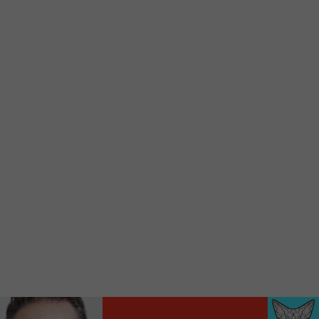
d’accueil rapidement.
Voici la procédure ;)
À partir de votre téléphone, allez sur le site
internet de la Radio allumée au
www.fm1033.ca
Ensuite cliquez sur l’icône situé au bas de
votre écran
(celui qui représente un carré incluant une
flèche dirigé vers le haut)
Cliquez maintenant sur l’option Ajouter sur
l’écran d’accueil et vous verrez apparaître le
logo du FM 103,3
Faites Enregistrer en haut à droite.
Et voilà! Toutes les infos et l’écoute de votre radio
locale vous sont maintenant accessibles en un clic!