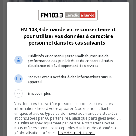
FM 103,3 demande votre consentement
Publié le 24 janvier 2024 à 14h49
pour utiliser vos données à caractère
Verglas : 10 mm attendus sur la Rive-Sud
personnel dans les cas suivants :
Publicités et contenu personnalisés, mesure de
performance des publicités et du contenu, études
d’audience et développement de services
Stocker et/ou accéder à des informations sur un
appareil
En savoir plus
Vos données à caractère personnel seront traitées, et les
informations liées à votre appareil (cookies, identifiants
uniques et autres types de données) pourront être stockées
et consultées par 66 partenaires, ainsi que partagées avec lui,
SAINT-LAMBERT
ou utilisées spécifiquement par ce site. Nos partenaires et
Publié le 7 janvier 2024 à 09h42
nous-mêmes sommes susceptibles d'utiliser des données de
Bris d’aqueduc à Saint-Lambert
géolocalisation précises.
Liste des partenaires.