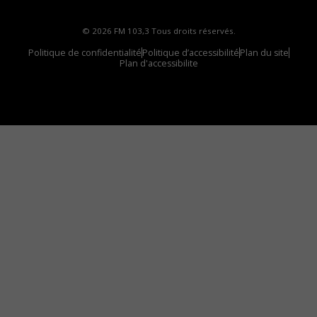
© 2026 FM 103,3 Tous droits réservés.
Politique de confidentialité
Politique d’accessibilité
Plan du site
Plan d'accessibilite
Comment installer notre vignette sur votre
appareil mobile