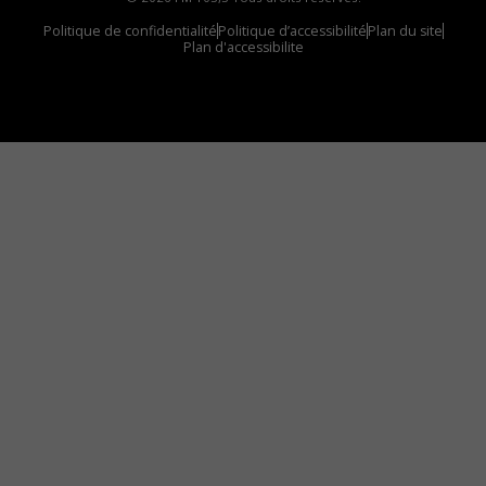
Politique de confidentialité
Politique d’accessibilité
Plan du site
Plan d'accessibilite
Comment installer notre vignette sur votre
appareil mobile