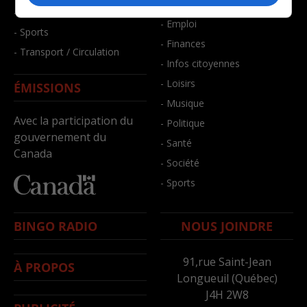
- Bien-être
- Santé et bien-être
- Emploi
- Sports
- Finances
- Transport / Circulation
- Infos citoyennes
- Loisirs
ÉMISSIONS
- Musique
Avec la participation du
- Politique
gouvernement du
- Santé
Canada
- Société
- Sports
BINGO RADIO
NOUS JOINDRE
91,rue Saint-Jean
À PROPOS
Longueuil (Québec)
J4H 2W8