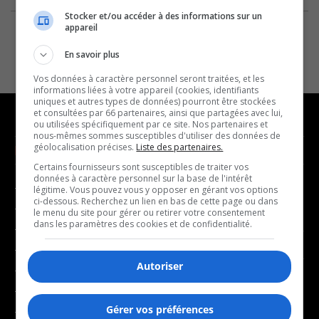
Stocker et/ou accéder à des informations sur un
appareil
En savoir plus
Vos données à caractère personnel seront traitées, et les
informations liées à votre appareil (cookies, identifiants
uniques et autres types de données) pourront être stockées
et consultées par 66 partenaires, ainsi que partagées avec lui,
ou utilisées spécifiquement par ce site. Nos partenaires et
nous-mêmes sommes susceptibles d'utiliser des données de
géolocalisation précises.
Liste des partenaires.
NOUVELLES
MUSIQUE
Certains fournisseurs sont susceptibles de traiter vos
données à caractère personnel sur la base de l'intérêt
- Affaires municipales
- Décompte franco
légitime. Vous pouvez vous y opposer en gérant vos options
ci-dessous. Recherchez un lien en bas de cette page ou dans
- Communauté / Social
- Joué récemment
le menu du site pour gérer ou retirer votre consentement
dans les paramètres des cookies et de confidentialité.
- Culture
BALADOS
- Économie
Autoriser
- Éducation
- Affaires
- Environnement
- Art de vivre
Gérer vos préférences
- Faits divers