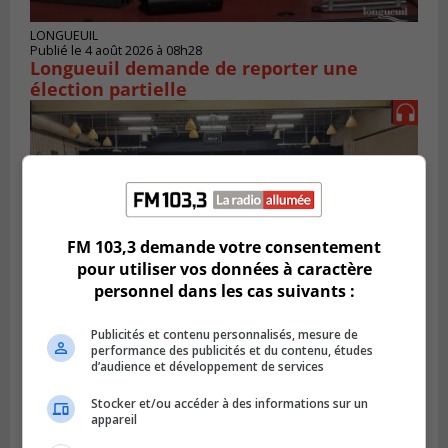
LONGUEUIL
Publié le 4 août 2026 à 08h28
Longueuil demande de reporter une
élection partielle
FM 103,3 demande votre consentement
pour utiliser vos données à caractère
personnel dans les cas suivants :
Publicités et contenu personnalisés, mesure de
performance des publicités et du contenu, études
VIEUX-LONGUEUIL
d’audience et développement de services
Publié le 3 août 2026 à 14h47
Le Livre bleu rassemble 200 curieux à
Stocker et/ou accéder à des informations sur un
Longueuil
appareil