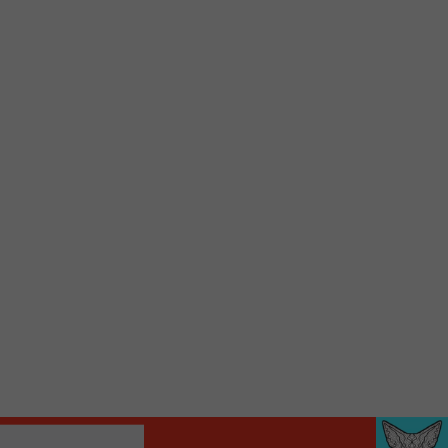
d’accueil rapidement.
Voici la procédure ;)
À partir de votre téléphone, allez sur le site
internet de la Radio allumée au
www.fm1033.ca
Ensuite cliquez sur l’icône situé au bas de
votre écran
(celui qui représente un carré incluant une
flèche dirigé vers le haut)
Cliquez maintenant sur l’option Ajouter sur
l’écran d’accueil et vous verrez apparaître le
logo du FM 103,3
Faites Enregistrer en haut à droite.
Et voilà! Toutes les infos et l’écoute de votre radio
locale vous sont maintenant accessibles en un clic!