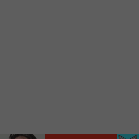
d’accueil rapidement.
Voici la procédure ;)
À partir de votre téléphone, allez sur le site
internet de la Radio allumée au
www.fm1033.ca
Ensuite cliquez sur l’icône situé au bas de
votre écran
(celui qui représente un carré incluant une
flèche dirigé vers le haut)
Cliquez maintenant sur l’option Ajouter sur
l’écran d’accueil et vous verrez apparaître le
logo du FM 103,3
Faites Enregistrer en haut à droite.
Et voilà! Toutes les infos et l’écoute de votre radio
locale vous sont maintenant accessibles en un clic!
Audio