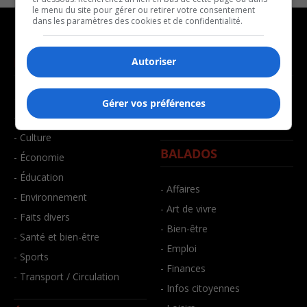
le menu du site pour gérer ou retirer votre consentement
dans les paramètres des cookies et de confidentialité.
NOUVELLES
MUSIQUE
Autoriser
- Affaires municipales
- Décompte franco
Gérer vos préférences
- Communauté / Social
- Joué récemment
- Culture
BALADOS
- Économie
- Éducation
- Affaires
- Environnement
- Art de vivre
- Faits divers
- Bien-être
- Santé et bien-être
- Emploi
- Sports
- Finances
- Transport / Circulation
- Infos citoyennes