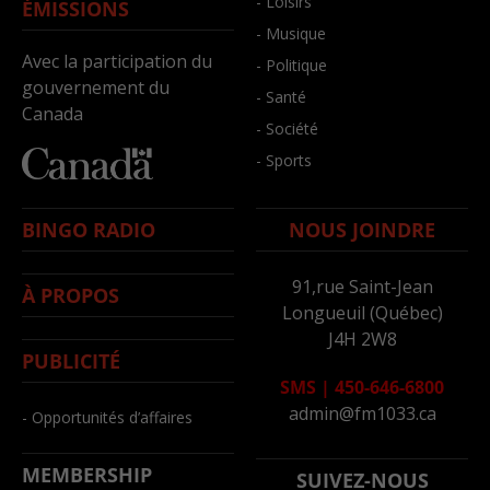
- Loisirs
ÉMISSIONS
- Musique
Avec la participation du
- Politique
gouvernement du
- Santé
Canada
- Société
- Sports
BINGO RADIO
NOUS JOINDRE
91,rue Saint-Jean
À PROPOS
Longueuil (Québec)
J4H 2W8
PUBLICITÉ
SMS
|
450-646-6800
admin@fm1033.ca
- Opportunités d’affaires
MEMBERSHIP
SUIVEZ-NOUS