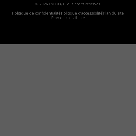
© 2026 FM 103,3 Tous droits réservés.
Politique de confidentialité
Politique d’accessibilité
Plan du site
Plan d'accessibilite
Comment installer notre vignette sur votre
appareil mobile