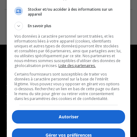
Stocker et/ou accéder à des informations sur un
appareil
En savoir plus
Vos données à caractère personnel seront traitées, et les
informations liées à votre appareil (cookies, identifiants
uniques et autres types de données) pourront être stockées
et consultées par 66 partenaires, ainsi que partagées avec lui,
ou utilisées spécifiquement par ce site. Nos partenaires et
nous-mêmes sommes susceptibles d'utiliser des données de
géolocalisation précises.
Liste des partenaires.
NOUVELLES
MUSIQUE
Certains fournisseurs sont susceptibles de traiter vos
données à caractère personnel sur la base de l'intérêt
légitime. Vous pouvez vous y opposer en gérant vos options
- Affaires municipales
- Décompte franco
ci-dessous. Recherchez un lien en bas de cette page ou dans
- Communauté / Social
- Joué récemment
le menu du site pour gérer ou retirer votre consentement
dans les paramètres des cookies et de confidentialité.
- Culture
BALADOS
- Économie
Autoriser
- Éducation
- Affaires
- Environnement
- Art de vivre
Gérer vos préférences