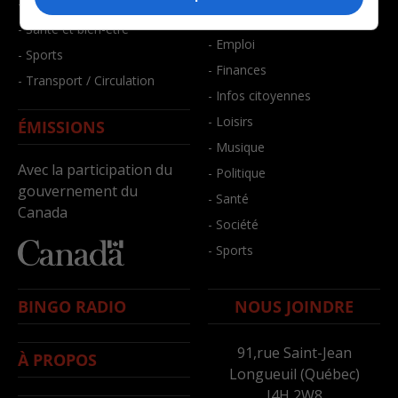
- Faits divers
- Bien-être
- Santé et bien-être
- Emploi
- Sports
- Finances
- Transport / Circulation
- Infos citoyennes
- Loisirs
ÉMISSIONS
- Musique
Avec la participation du
- Politique
gouvernement du
- Santé
Canada
- Société
- Sports
BINGO RADIO
NOUS JOINDRE
91,rue Saint-Jean
À PROPOS
Longueuil (Québec)
J4H 2W8