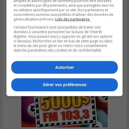
uniques et autres types de données) pourront être stockées
et consultées par 66 partenaires, ainsi que partagées avec lui,
ou utilisées spécifiquement par ce site. Nos partenaires et
nous-mêmes sommes susceptibles d'utiliser des données de
géolocalisation précises.
Liste des partenaires.
LONGUEUIL
Certains fournisseurs sont susceptibles de traiter vos
Publié le 6 août 2026 à 05h11
données à caractère personnel sur la base de l'intérêt
Une poussée tardive propulse les Ducs
légitime. Vous pouvez vous y opposer en gérant vos options
vers la victoire à Laval
ci-dessous. Recherchez un lien en bas de cette page ou dans
le menu du site pour gérer ou retirer votre consentement
dans les paramètres des cookies et de confidentialité.
Autoriser
Gérer vos préférences