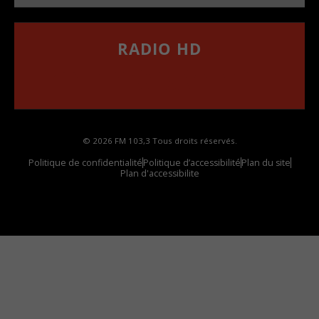
RADIO HD
••••••••••••••••••
Comment synthoniser la fréquence HD dans
votre voiture
© 2026 FM 103,3 Tous droits réservés.
Politique de confidentialité
Politique d’accessibilité
Plan du site
Plan d'accessibilite