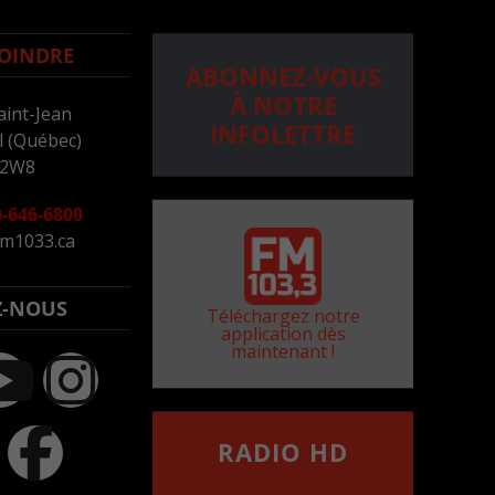
OINDRE
ABONNEZ-VOUS
À NOTRE
aint-Jean
INFOLETTRE
 (Québec)
 2W8
-646-6800
m1033.ca
Z-NOUS
Téléchargez notre
application dès
maintenant !
RADIO HD
••••••••••••••••••
Comment synthoniser la