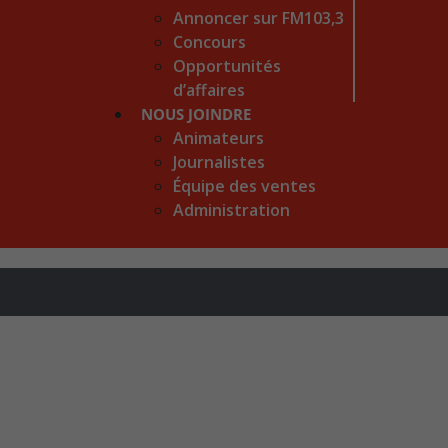
Annoncer sur FM103,3
Concours
Opportunités
d’affaires
NOUS JOINDRE
Animateurs
Journalistes
Équipe des ventes
Administration