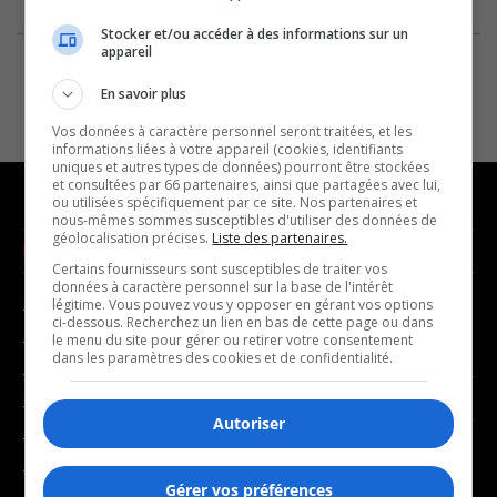
Stocker et/ou accéder à des informations sur un
appareil
En savoir plus
Vos données à caractère personnel seront traitées, et les
informations liées à votre appareil (cookies, identifiants
uniques et autres types de données) pourront être stockées
et consultées par 66 partenaires, ainsi que partagées avec lui,
ou utilisées spécifiquement par ce site. Nos partenaires et
nous-mêmes sommes susceptibles d'utiliser des données de
géolocalisation précises.
Liste des partenaires.
NOUVELLES
MUSIQUE
Certains fournisseurs sont susceptibles de traiter vos
données à caractère personnel sur la base de l'intérêt
légitime. Vous pouvez vous y opposer en gérant vos options
- Affaires municipales
- Décompte franco
ci-dessous. Recherchez un lien en bas de cette page ou dans
- Communauté / Social
- Joué récemment
le menu du site pour gérer ou retirer votre consentement
dans les paramètres des cookies et de confidentialité.
- Culture
BALADOS
- Économie
Autoriser
- Éducation
- Affaires
- Environnement
- Art de vivre
Gérer vos préférences