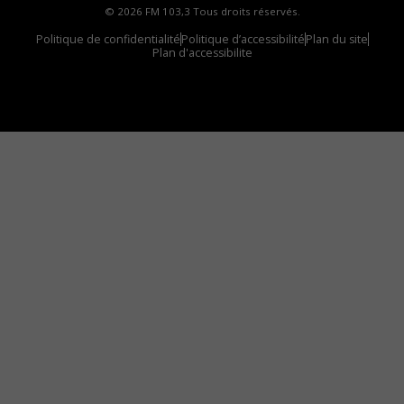
© 2026 FM 103,3 Tous droits réservés.
Politique de confidentialité
Politique d’accessibilité
Plan du site
Plan d'accessibilite
Comment installer notre vignette sur votre
appareil mobile