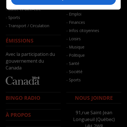
- Faits divers
- Bien-être
- Santé et bien-être
- Emploi
- Sports
- Finances
- Transport / Circulation
- Infos citoyennes
- Loisirs
ÉMISSIONS
- Musique
Avec la participation du
- Politique
gouvernement du
- Santé
Canada
- Société
- Sports
BINGO RADIO
NOUS JOINDRE
91,rue Saint-Jean
À PROPOS
Longueuil (Québec)
J4H 2W8