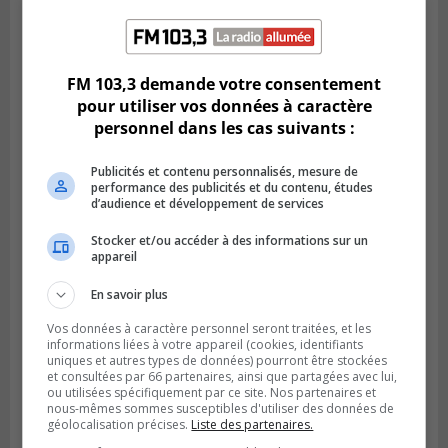
Publié le 1 août 2026 à 16h03
Le Festival Kaput propose des activités
récupératrices
FM 103,3 demande votre consentement
pour utiliser vos données à caractère
personnel dans les cas suivants :
Publicités et contenu personnalisés, mesure de
performance des publicités et du contenu, études
d’audience et développement de services
Stocker et/ou accéder à des informations sur un
appareil
En savoir plus
Vos données à caractère personnel seront traitées, et les
informations liées à votre appareil (cookies, identifiants
LONGUEUIL
uniques et autres types de données) pourront être stockées
Publié le 31 juillet 2026 à 09h28
et consultées par 66 partenaires, ainsi que partagées avec lui,
Alexandre Da Costa s’en va diriger au
ou utilisées spécifiquement par ce site. Nos partenaires et
Mexique
nous-mêmes sommes susceptibles d'utiliser des données de
géolocalisation précises.
Liste des partenaires.