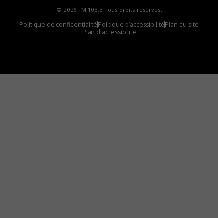
© 2026 FM 103,3 Tous droits réservés.
Politique de confidentialité
Politique d’accessibilité
Plan du site
Plan d'accessibilite
Comment installer notre vignette sur votre
appareil mobile