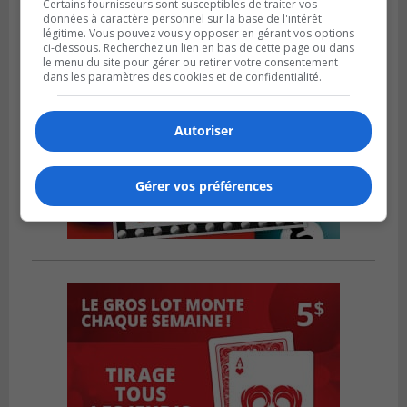
Certains fournisseurs sont susceptibles de traiter vos
données à caractère personnel sur la base de l'intérêt
légitime. Vous pouvez vous y opposer en gérant vos options
ci-dessous. Recherchez un lien en bas de cette page ou dans
le menu du site pour gérer ou retirer votre consentement
dans les paramètres des cookies et de confidentialité.
Autoriser
Gérer vos préférences