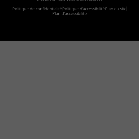
Politique de confidentialité
Politique d’accessibilité
Plan du site
Plan d'accessibilite
Comment installer notre vignette sur votre
appareil mobile