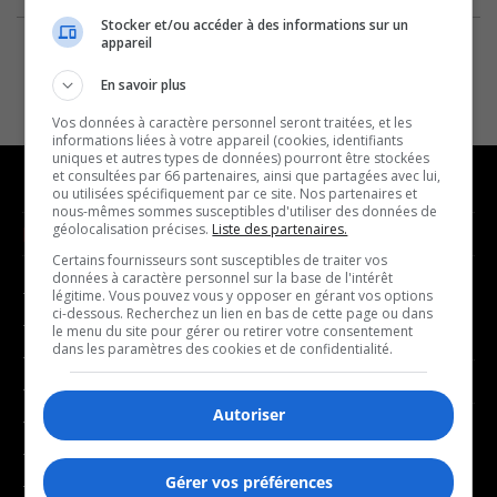
Stocker et/ou accéder à des informations sur un
appareil
En savoir plus
Vos données à caractère personnel seront traitées, et les
informations liées à votre appareil (cookies, identifiants
uniques et autres types de données) pourront être stockées
et consultées par 66 partenaires, ainsi que partagées avec lui,
ou utilisées spécifiquement par ce site. Nos partenaires et
nous-mêmes sommes susceptibles d'utiliser des données de
géolocalisation précises.
Liste des partenaires.
NOUVELLES
MUSIQUE
Certains fournisseurs sont susceptibles de traiter vos
données à caractère personnel sur la base de l'intérêt
- Affaires municipales
- Décompte franco
légitime. Vous pouvez vous y opposer en gérant vos options
ci-dessous. Recherchez un lien en bas de cette page ou dans
- Communauté / Social
- Joué récemment
le menu du site pour gérer ou retirer votre consentement
dans les paramètres des cookies et de confidentialité.
- Culture
BALADOS
- Économie
Autoriser
- Éducation
- Affaires
- Environnement
- Art de vivre
Gérer vos préférences
- Faits divers