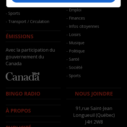
- Bien-être
- Santé et bien-être
- Emploi
- Sports
- Finances
- Transport / Circulation
- Infos citoyennes
- Loisirs
ÉMISSIONS
- Musique
Avec la participation du
- Politique
gouvernement du
- Santé
Canada
- Société
- Sports
BINGO RADIO
NOUS JOINDRE
91,rue Saint-Jean
À PROPOS
Longueuil (Québec)
J4H 2W8