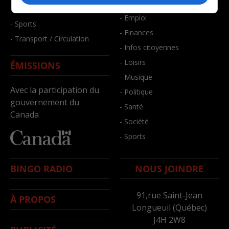
- Bien-être
- Santé et bien-être
- Emploi
- Sports
- Finances
- Transport / Circulation
- Infos citoyennes
- Loisirs
ÉMISSIONS
- Musique
Avec la participation du
- Politique
gouvernement du
- Santé
Canada
- Société
- Sports
BINGO RADIO
NOUS JOINDRE
91,rue Saint-Jean
À PROPOS
Longueuil (Québec)
J4H 2W8