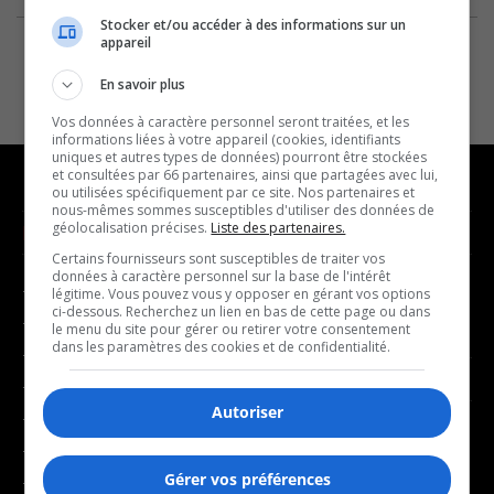
Stocker et/ou accéder à des informations sur un
appareil
En savoir plus
Vos données à caractère personnel seront traitées, et les
informations liées à votre appareil (cookies, identifiants
uniques et autres types de données) pourront être stockées
et consultées par 66 partenaires, ainsi que partagées avec lui,
ou utilisées spécifiquement par ce site. Nos partenaires et
nous-mêmes sommes susceptibles d'utiliser des données de
géolocalisation précises.
Liste des partenaires.
NOUVELLES
MUSIQUE
Certains fournisseurs sont susceptibles de traiter vos
données à caractère personnel sur la base de l'intérêt
- Affaires municipales
- Décompte franco
légitime. Vous pouvez vous y opposer en gérant vos options
ci-dessous. Recherchez un lien en bas de cette page ou dans
- Communauté / Social
- Joué récemment
le menu du site pour gérer ou retirer votre consentement
dans les paramètres des cookies et de confidentialité.
- Culture
BALADOS
- Économie
Autoriser
- Éducation
- Affaires
- Environnement
- Art de vivre
Gérer vos préférences
- Faits divers