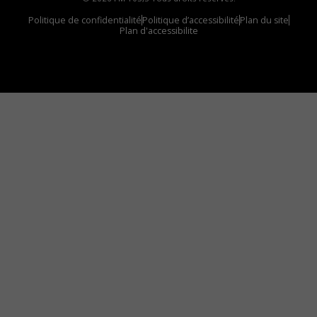
Politique de confidentialité
Politique d’accessibilité
Plan du site
Plan d'accessibilite
Comment installer notre vignette sur votre
appareil mobile