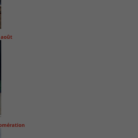
 août
lomération