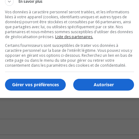
En savoir plus
or
de
Vos données à caractère personnel seront traitées, et les informations
U
00:00
liées à votre appareil (cookies, identifiants uniques et autres types de
vo
U
données) pourront être stockées et consultées par 66 partenaires, ainsi
que partagées avec lui, ou utilisées spécifiquement par ce site. Nos
Ar
partenaires et nous-mêmes sommes susceptibles d'utiliser des données
ke
de géolocalisation précises.
Liste des partenaires.
 de Roussillon se portent bien comme en témoigne sa Resp
to
Certains fournisseurs sont susceptibles de traiter vos données à
ation, Gabrielle Fleurant.
in
caractère personnel sur la base de l'intérêt légitime. Vous pouvez vous y
opposer en gérant vos options ci-dessous. Recherchez un lien en bas de
or
cette page ou dans le menu du site pour gérer ou retirer votre
U
de
consentement dans les paramètres des cookies et de confidentialité.
00:00
U
vo
Ar
rises à se relever.
Gérer vos préférences
Autoriser
ke
to
in
or
de
vo