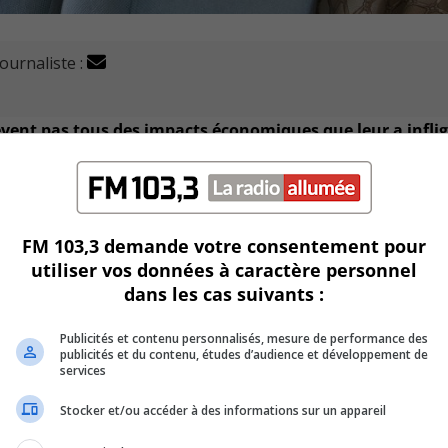
journaliste :
vent pas tous des impacts économiques que leur a inflig
 d’occupation de moins de 5% et des hôtels restent encore fe
FM 103,3 demande votre consentement pour
ues à Tourisme Montéré
gie,
François Trépanier, parle de gra
utiliser vos données à caractère personnel
dans les cas suivants :
U
00:00
Publicités et contenu personnalisés, mesure de performance des
U
publicités et du contenu, études d’audience et développement de
Ar
nt dans les grands centres de plein air et de camping de la r
services
ke
Stocker et/ou accéder à des informations sur un appareil
to
Catherine Mélissa Bourgoing, se réjouit de constater cet
in