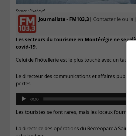
Source : Pixabayd
|
Journaliste - FM103,3
Contacter le ou la 
Les secteurs du tourisme en Montérégie ne se relè
covid-19.
Celui de l’hôtellerie est le plus touché avec un taux
Le directeur des communications et affaires publiq
pertes.
Audio
00:00
Player
Les touristes se font rares, mais les locaux fourmille
La directrice des opérations du Récréoparc à Sainte-
achalandage.