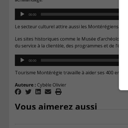
Audio
00:00
Player
Le secteur culturel attire aussi les Montérégiens.
Les sites historiques comme le Musée d’archéologie
du service à la clientèle, des programmes et de l’éduc
Audio
00:00
Player
Tourisme Montérégie travaille à aider ses 400 entrep
Auteure :
Cybèle Olivier
Vous aimerez aussi