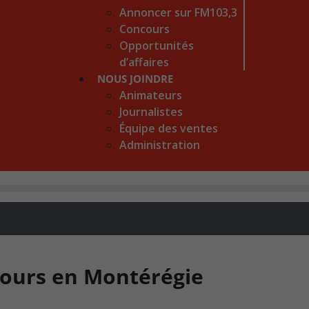
Annoncer sur FM103,3
Concours
Opportunités
d’affaires
NOUS JOINDRE
Animateurs
Journalistes
Équipe des ventes
Administration
cours en Montérégie