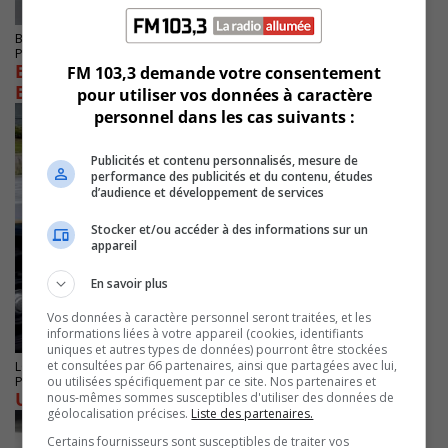
BROSSARD
Publié le 9 mars 2025 à 13h07
Enquête ouverte après un incendie suspect à
FM 103,3 demande votre consentement
Brossard
pour utiliser vos données à caractère
personnel dans les cas suivants :
Publicités et contenu personnalisés, mesure de
performance des publicités et du contenu, études
d’audience et développement de services
Stocker et/ou accéder à des informations sur un
appareil
En savoir plus
Vos données à caractère personnel seront traitées, et les
informations liées à votre appareil (cookies, identifiants
uniques et autres types de données) pourront être stockées
et consultées par 66 partenaires, ainsi que partagées avec lui,
LONGUEUIL
ou utilisées spécifiquement par ce site. Nos partenaires et
Publié le 9 novembre 2024 à 12h31
Un homme blessé par balle à Longueuil
nous-mêmes sommes susceptibles d'utiliser des données de
géolocalisation précises.
Liste des partenaires.
Certains fournisseurs sont susceptibles de traiter vos