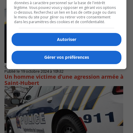
données à caractère personnel sur la base de l'intérêt
légitime. Vous pouvez vous y opposer en gérant vos options
ci-dessous. Recherchez un lien en bas de cette page ou dans
le menu du site pour gérer ou retirer votre consentement
dans les paramètres des cookies et de confidentialité.
Autoriser
Gérer vos préférences
SAINT-HUBERT
Publié le 19 octobre 2024 à 10h32
Un homme victime d’une agression armée à
Saint-Hubert