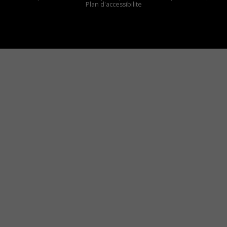
Plan d'accessibilite
Comment installer notre vignette sur votre
appareil mobile
Vous avez envie d’écouter le FM 103,3 ou notre
nouvelle fréquence Coyote New Country