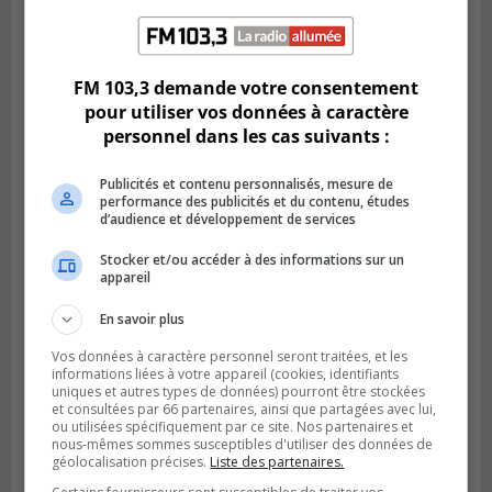
LONGUEUIL
Publié le 6 août 2026 à 11h58
Des jeunes ciblent la Montérégie pour
FM 103,3 demande votre consentement
le Défi écrou de roue
pour utiliser vos données à caractère
personnel dans les cas suivants :
Publicités et contenu personnalisés, mesure de
performance des publicités et du contenu, études
d’audience et développement de services
Stocker et/ou accéder à des informations sur un
appareil
En savoir plus
Vos données à caractère personnel seront traitées, et les
informations liées à votre appareil (cookies, identifiants
uniques et autres types de données) pourront être stockées
Publié le 6 août 2026 à 05h39
La grenade du camping du lac Cristal était
et consultées par 66 partenaires, ainsi que partagées avec lui,
ou utilisées spécifiquement par ce site. Nos partenaires et
inoffensive
nous-mêmes sommes susceptibles d'utiliser des données de
géolocalisation précises.
Liste des partenaires.