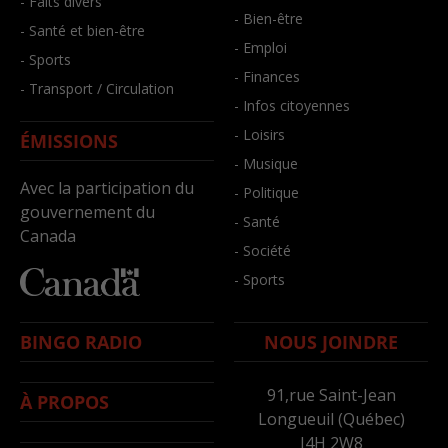
- Faits divers
- Bien-être
- Santé et bien-être
- Emploi
- Sports
- Finances
- Transport / Circulation
- Infos citoyennes
- Loisirs
ÉMISSIONS
- Musique
Avec la participation du
- Politique
gouvernement du
- Santé
Canada
- Société
- Sports
BINGO RADIO
NOUS JOINDRE
91,rue Saint-Jean
À PROPOS
Longueuil (Québec)
J4H 2W8