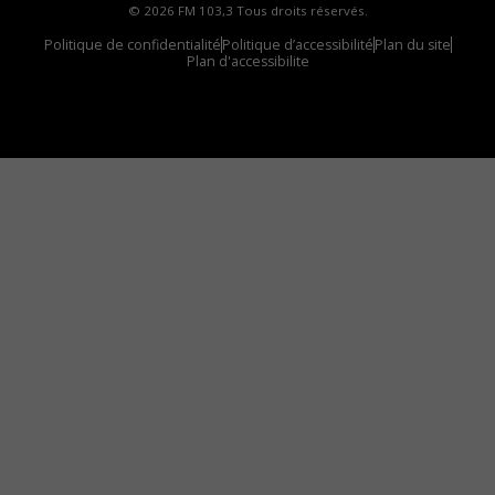
© 2026 FM 103,3 Tous droits réservés.
Politique de confidentialité
Politique d’accessibilité
Plan du site
Plan d'accessibilite
Comment installer notre vignette sur votre
appareil mobile