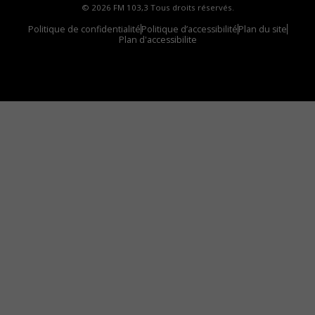
© 2026 FM 103,3 Tous droits réservés.
Politique de confidentialité
Politique d’accessibilité
Plan du site
Plan d'accessibilite
Comment installer notre vignette sur votre
appareil mobile