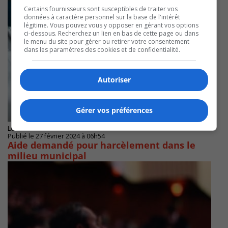
Certains fournisseurs sont susceptibles de traiter vos
données à caractère personnel sur la base de l'intérêt
légitime. Vous pouvez vous y opposer en gérant vos options
ci-dessous. Recherchez un lien en bas de cette page ou dans
le menu du site pour gérer ou retirer votre consentement
dans les paramètres des cookies et de confidentialité.
Autoriser
Gérer vos préférences
LONGUEUIL
Publié le 27 février 2024 à 06h54
Aide demandé pour harcèlement dans le
milieu municipal