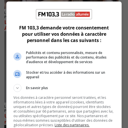
LONGUEUIL
Publié le 11 avril 2024 à 10h02
La FQM applaudit une nouvelle norme des
FM 103,3 demande votre consentement
Affaires municipales
pour utiliser vos données à caractère
personnel dans les cas suivants :
Publicités et contenu personnalisés, mesure de
performance des publicités et du contenu, études
d’audience et développement de services
Stocker et/ou accéder à des informations sur un
appareil
En savoir plus
Vos données à caractère personnel seront traitées, et les
informations liées à votre appareil (cookies, identifiants
LONGUEUIL
uniques et autres types de données) pourront être stockées
Publié le 25 mars 2024 à 16h30
et consultées par 66 partenaires, ainsi que partagées avec lui,
Une femme arrêtée pour avoir harcelé la
ou utilisées spécifiquement par ce site. Nos partenaires et
nous-mêmes sommes susceptibles d'utiliser des données de
mairesse Fournier
géolocalisation précises.
Liste des partenaires.