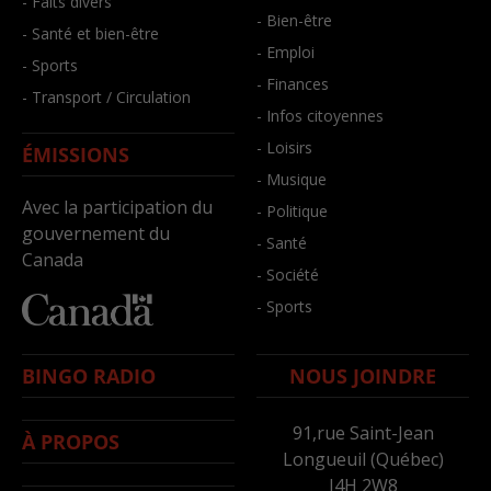
- Faits divers
- Bien-être
- Santé et bien-être
- Emploi
- Sports
- Finances
- Transport / Circulation
- Infos citoyennes
- Loisirs
ÉMISSIONS
- Musique
Avec la participation du
- Politique
gouvernement du
- Santé
Canada
- Société
- Sports
BINGO RADIO
NOUS JOINDRE
91,rue Saint-Jean
À PROPOS
Longueuil (Québec)
J4H 2W8