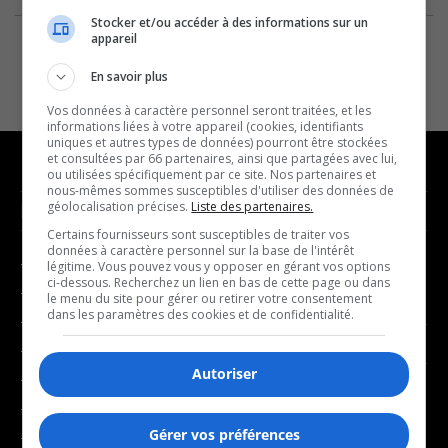
Stocker et/ou accéder à des informations sur un
appareil
En savoir plus
Vos données à caractère personnel seront traitées, et les
informations liées à votre appareil (cookies, identifiants
uniques et autres types de données) pourront être stockées
et consultées par 66 partenaires, ainsi que partagées avec lui,
ou utilisées spécifiquement par ce site. Nos partenaires et
nous-mêmes sommes susceptibles d'utiliser des données de
géolocalisation précises.
Liste des partenaires.
NOUVELLES
MUSIQUE
Certains fournisseurs sont susceptibles de traiter vos
données à caractère personnel sur la base de l'intérêt
- Affaires municipales
- Décompte franco
légitime. Vous pouvez vous y opposer en gérant vos options
ci-dessous. Recherchez un lien en bas de cette page ou dans
- Communauté / Social
- Joué récemment
le menu du site pour gérer ou retirer votre consentement
dans les paramètres des cookies et de confidentialité.
- Culture
BALADOS
- Économie
Autoriser
- Éducation
- Affaires
- Environnement
- Art de vivre
Gérer vos préférences
- Faits divers