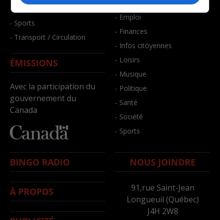
- Bien-être
- Santé et bien-être
- Emploi
- Sports
- Finances
- Transport / Circulation
- Infos citoyennes
- Loisirs
ÉMISSIONS
- Musique
Avec la participation du
- Politique
gouvernement du
- Santé
Canada
- Société
- Sports
BINGO RADIO
NOUS JOINDRE
91,rue Saint-Jean
À PROPOS
Longueuil (Québec)
J4H 2W8