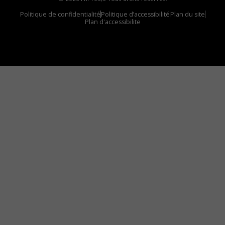
Politique de confidentialité
Politique d’accessibilité
Plan du site
Plan d'accessibilite
Comment installer notre vignette sur votre
appareil mobile