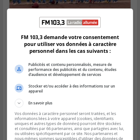
LONGUEUIL
Publié le 6 août 2026 à 05h11
FM 103,3 demande votre consentement
Une poussée tardive propulse les Ducs
pour utiliser vos données à caractère
vers la victoire à Laval
personnel dans les cas suivants :
Publicités et contenu personnalisés, mesure de
performance des publicités et du contenu, études
d’audience et développement de services
Stocker et/ou accéder à des informations sur un
appareil
En savoir plus
Vos données à caractère personnel seront traitées, et les
informations liées à votre appareil (cookies, identifiants
uniques et autres types de données) pourront être stockées
et consultées par 66 partenaires, ainsi que partagées avec lui,
LONGUEUIL
ou utilisées spécifiquement par ce site. Nos partenaires et
Publié le 5 août 2026 à 08h38
nous-mêmes sommes susceptibles d'utiliser des données de