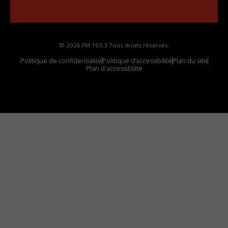
votre voiture
© 2026 FM 103,3 Tous droits réservés.
Politique de confidentialité
Politique d’accessibilité
Plan du site
Plan d'accessibilite