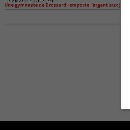
Publié le 29 juillet 2019 à 17h10
Une gymnaste de Brossard remporte l’argent aux Jeu