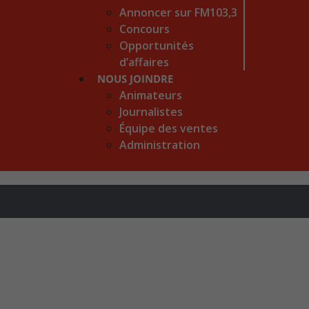
Annoncer sur FM103,3
Concours
Opportunités
d’affaires
NOUS JOINDRE
Animateurs
Journalistes
Équipe des ventes
Administration