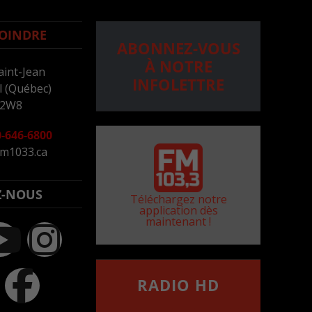
OINDRE
ABONNEZ-VOUS
À NOTRE
aint-Jean
INFOLETTRE
 (Québec)
 2W8
-646-6800
m1033.ca
Z-NOUS
Téléchargez notre
application dès
maintenant !
RADIO HD
••••••••••••••••••
Comment synthoniser la