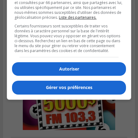
et consultées par 66 partenaires, ainsi que partagées avec lui,
ou utilisées spécifiquement par ce site. Nos partenaires et
nous-mêmes sommes susceptibles d'utiliser des données de
géolocalisation précises.
Liste des partenaires.
LONGUEUIL
Publié le 6 août 2026 à 05h11
Certains fournisseurs sont susceptibles de traiter vos
Une poussée tardive propulse les Ducs
données à caractère personnel sur la base de l'intérêt
vers la victoire à Laval
légitime. Vous pouvez vous y opposer en gérant vos options
ci-dessous. Recherchez un lien en bas de cette page ou dans
le menu du site pour gérer ou retirer votre consentement
dans les paramètres des cookies et de confidentialité.
Autoriser
Gérer vos préférences