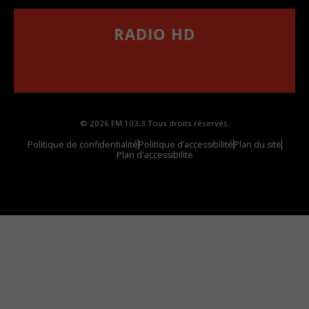
RADIO HD
••••••••••••••••••
Comment synthoniser la fréquence HD dans
votre voiture
© 2026 FM 103,3 Tous droits réservés.
Politique de confidentialité
Politique d’accessibilité
Plan du site
Plan d'accessibilite