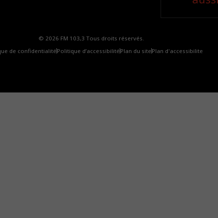
© 2026 FM 103,3 Tous droits réservés.
que de confidentialité
Politique d’accessibilité
Plan du site
Plan d'accessibilite
omment installer notre vignette sur votre appareil mobile