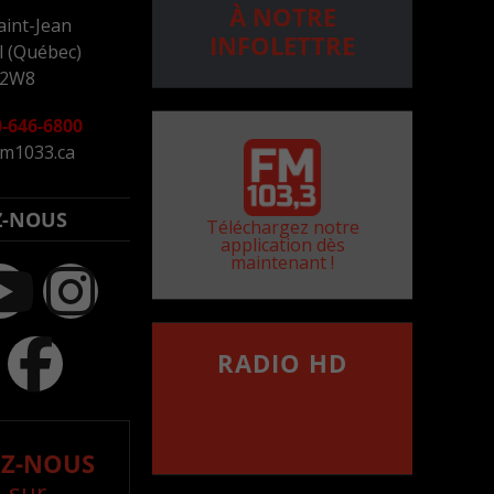
À NOTRE
aint-Jean
INFOLETTRE
 (Québec)
 2W8
-646-6800
m1033.ca
Z-NOUS
Téléchargez notre
application dès
maintenant !
RADIO HD
••••••••••••••••••
Comment synthoniser la
fréquence HD dans
votre voiture
Z-NOUS
 sur..