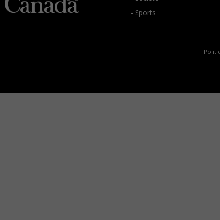
- Sports
Politi
C