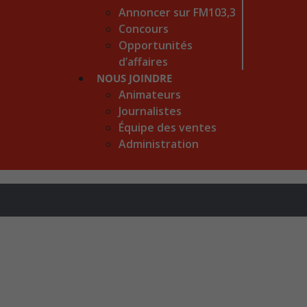
Annoncer sur FM103,3
Concours
Opportunités
d’affaires
NOUS JOINDRE
Animateurs
Journalistes
Équipe des ventes
Administration