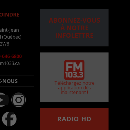
OINDRE
ABONNEZ-VOUS
À NOTRE
aint-Jean
INFOLETTRE
 (Québec)
 2W8
-646-6800
m1033.ca
Z-NOUS
Téléchargez notre
application dès
maintenant !
RADIO HD
••••••••••••••••••
Comment synthoniser la