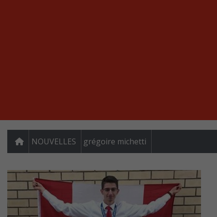
NOUVELLES
grégoire michetti