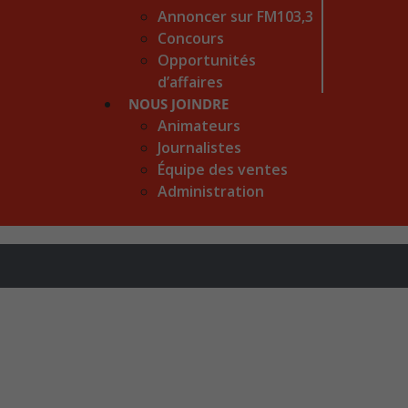
Annoncer sur FM103,3
Concours
Opportunités
d’affaires
NOUS JOINDRE
Animateurs
Journalistes
Équipe des ventes
Administration