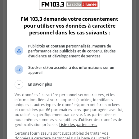
Publié le 18 juillet 2026 à 10h00
Deux projets scolaires pourront
développer à Longueuil
FM 103,3 demande votre consentement
pour utiliser vos données à caractère
personnel dans les cas suivants :
Publicités et contenu personnalisés, mesure de
performance des publicités et du contenu, études
d’audience et développement de services
Stocker et/ou accéder à des informations sur un
appareil
En savoir plus
Vos données à caractère personnel seront traitées, et les
Publié le 18 juillet 2026 à 07h58
informations liées à votre appareil (cookies, identifiants
Le parc Poly-aréna de Brossard va vibrer
uniques et autres types de données) pourront être stockées
et consultées par 66 partenaires, ainsi que partagées avec lui,
en début août
ou utilisées spécifiquement par ce site. Nos partenaires et
nous-mêmes sommes susceptibles d'utiliser des données de
géolocalisation précises.
Liste des partenaires.
Certains fournisseurs sont susceptibles de traiter vos
données à caractère personnel sur la base de l'intérêt