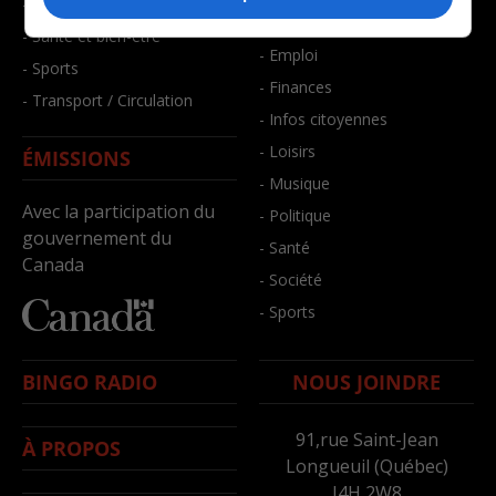
- Faits divers
- Bien-être
- Santé et bien-être
- Emploi
- Sports
- Finances
- Transport / Circulation
- Infos citoyennes
- Loisirs
ÉMISSIONS
- Musique
Avec la participation du
- Politique
gouvernement du
- Santé
Canada
- Société
- Sports
BINGO RADIO
NOUS JOINDRE
91,rue Saint-Jean
À PROPOS
Longueuil (Québec)
J4H 2W8