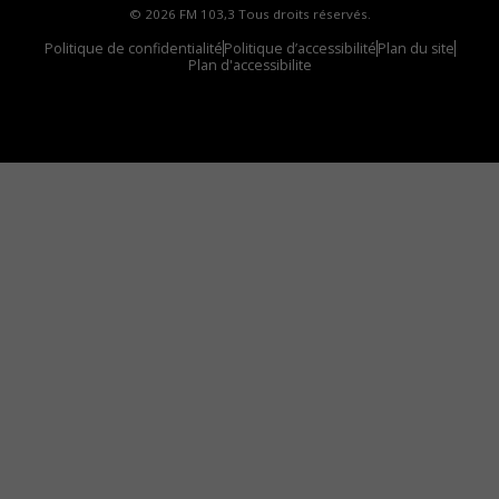
© 2026 FM 103,3 Tous droits réservés.
Politique de confidentialité
Politique d’accessibilité
Plan du site
Plan d'accessibilite
Comment installer notre vignette sur votre
appareil mobile