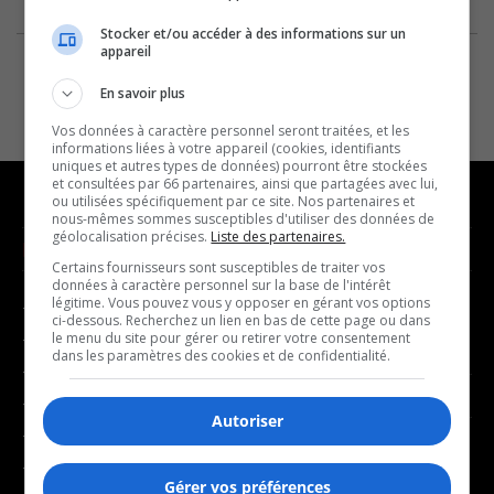
Stocker et/ou accéder à des informations sur un
appareil
En savoir plus
Vos données à caractère personnel seront traitées, et les
informations liées à votre appareil (cookies, identifiants
uniques et autres types de données) pourront être stockées
et consultées par 66 partenaires, ainsi que partagées avec lui,
ou utilisées spécifiquement par ce site. Nos partenaires et
nous-mêmes sommes susceptibles d'utiliser des données de
géolocalisation précises.
Liste des partenaires.
NOUVELLES
MUSIQUE
Certains fournisseurs sont susceptibles de traiter vos
données à caractère personnel sur la base de l'intérêt
légitime. Vous pouvez vous y opposer en gérant vos options
- Affaires municipales
- Décompte franco
ci-dessous. Recherchez un lien en bas de cette page ou dans
- Communauté / Social
- Joué récemment
le menu du site pour gérer ou retirer votre consentement
dans les paramètres des cookies et de confidentialité.
- Culture
BALADOS
- Économie
Autoriser
- Éducation
- Affaires
- Environnement
- Art de vivre
Gérer vos préférences