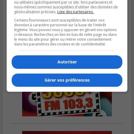
ou utilisées spécifiquement par ce site. Nos partenaires et
nous-mêmes sommes susceptibles d'utiliser des données de
LA PRAIRIE
géolocalisation précises.
Liste des partenaires.
Publié le 3 août 2026 à 06h57
Sonia Ziadé est candidate pour le PLQ
Certains fournisseurs sont susceptibles de traiter vos
dans La Prairie
données à caractère personnel sur la base de l'intérêt
légitime. Vous pouvez vous y opposer en gérant vos options
ci-dessous. Recherchez un lien en bas de cette page ou dans
le menu du site pour gérer ou retirer votre consentement
dans les paramètres des cookies et de confidentialité.
Autoriser
Gérer vos préférences