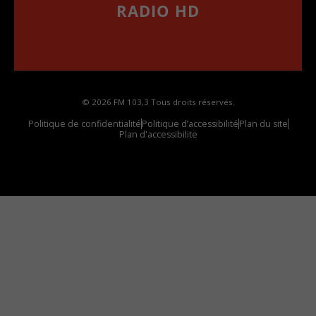
RADIO HD
••••••••••••••••••
Comment synthoniser la fréquence HD dans
votre voiture
© 2026 FM 103,3 Tous droits réservés.
Politique de confidentialité
Politique d’accessibilité
Plan du site
Plan d'accessibilite