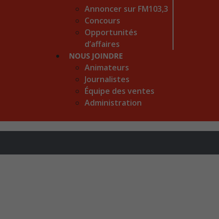
Annoncer sur FM103,3
Concours
Opportunités
d’affaires
NOUS JOINDRE
Animateurs
Journalistes
Équipe des ventes
Administration