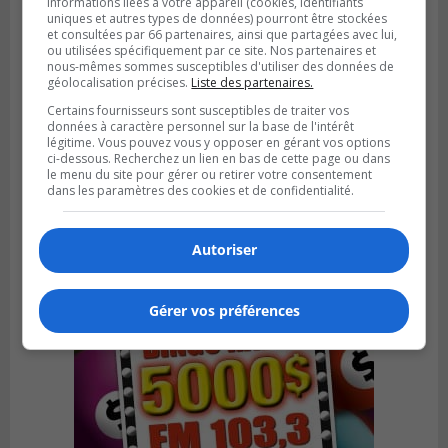
informations liées à votre appareil (cookies, identifiants
uniques et autres types de données) pourront être stockées
et consultées par 66 partenaires, ainsi que partagées avec lui,
ou utilisées spécifiquement par ce site. Nos partenaires et
nous-mêmes sommes susceptibles d'utiliser des données de
géolocalisation précises.
Liste des partenaires.
Certains fournisseurs sont susceptibles de traiter vos
données à caractère personnel sur la base de l'intérêt
Publié le 6 juillet 2026 à 09h33
légitime. Vous pouvez vous y opposer en gérant vos options
Longueuil conclue un contrat pour
ci-dessous. Recherchez un lien en bas de cette page ou dans
valoriser des cendres d’incinération
le menu du site pour gérer ou retirer votre consentement
dans les paramètres des cookies et de confidentialité.
Autoriser
Gérer vos préférences