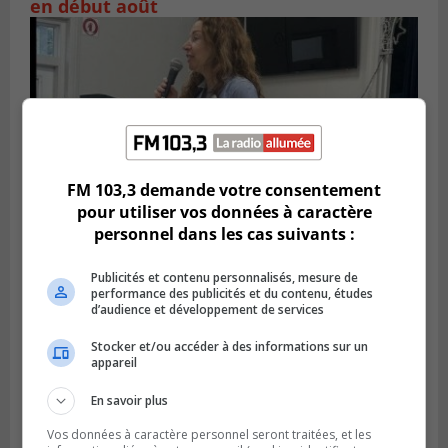
en début août
FM 103,3 demande votre consentement
pour utiliser vos données à caractère
personnel dans les cas suivants :
Publié le 6 juillet 2026 à 11h18
Publicités et contenu personnalisés, mesure de
Climat Québec dévoile deux candidats
performance des publicités et du contenu, études
pour l’Agglomération
d’audience et développement de services
Stocker et/ou accéder à des informations sur un
appareil
En savoir plus
Vos données à caractère personnel seront traitées, et les