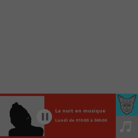
internet de la Radio allumée au
www.fm1033.ca
Ensuite cliquez sur l’icône situé au bas de
votre écran
(celui qui représente un carré incluant une
flèche dirigé vers le haut)
Cliquez maintenant sur l’option Ajouter sur
l’écran d’accueil et vous verrez apparaître le
logo du FM 103,3
Faites Enregistrer en haut à droite.
Et voilà! Toutes les infos et l’écoute de votre radio
locale vous sont maintenant accessibles en un clic!
Audio
00:00
00:00
La nuit en musique
Player
Lundi de 01h00 à 06h00