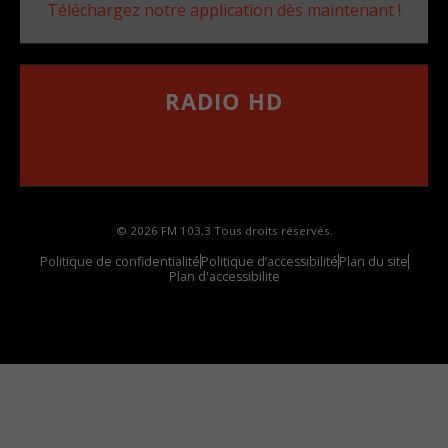
Téléchargez notre application dès maintenant !
RADIO HD
••••••••••••••••••
Comment synthoniser la fréquence HD dans
votre voiture
© 2026 FM 103,3 Tous droits réservés.
Politique de confidentialité
Politique d’accessibilité
Plan du site
Plan d'accessibilite