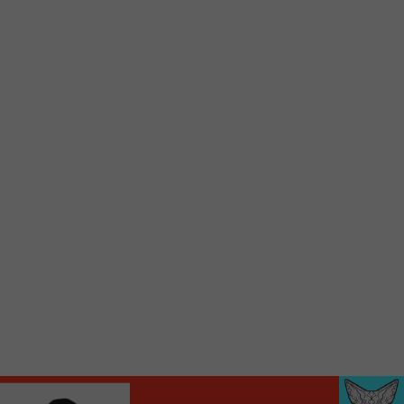
Voici la procédure ;)
À partir de votre téléphone, allez sur le site
internet de la Radio allumée au
www.fm1033.ca
Ensuite cliquez sur l’icône situé au bas de
votre écran
(celui qui représente un carré incluant une
flèche dirigé vers le haut)
Cliquez maintenant sur l’option Ajouter sur
l’écran d’accueil et vous verrez apparaître le
logo du FM 103,3
Faites Enregistrer en haut à droite.
Et voilà! Toutes les infos et l’écoute de votre radio
locale vous sont maintenant accessibles en un clic!
Audio
00:00
00:00