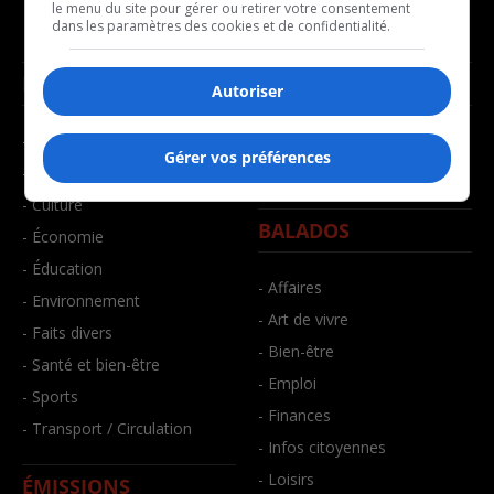
le menu du site pour gérer ou retirer votre consentement
dans les paramètres des cookies et de confidentialité.
NOUVELLES
MUSIQUE
Autoriser
- Affaires municipales
- Décompte franco
Gérer vos préférences
- Communauté / Social
- Joué récemment
- Culture
BALADOS
- Économie
- Éducation
- Affaires
- Environnement
- Art de vivre
- Faits divers
- Bien-être
- Santé et bien-être
- Emploi
- Sports
- Finances
- Transport / Circulation
- Infos citoyennes
- Loisirs
ÉMISSIONS