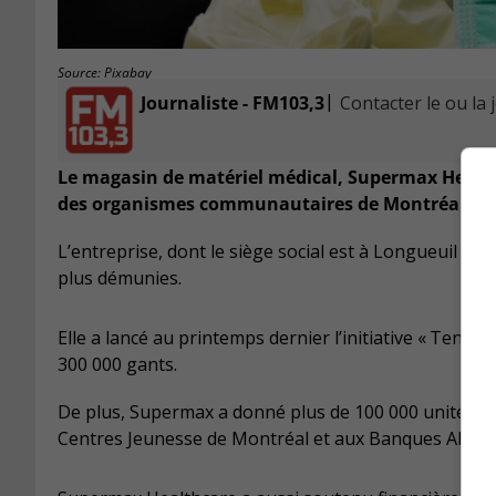
Source: Pixabay
|
Journaliste - FM103,3
Contacter le ou la 
Le magasin de matériel médical, Supermax Health
des organismes communautaires de Montréal et 
L’entreprise, dont le siège social est à Longueuil do
plus démunies.
Elle a lancé au printemps dernier l’initiative « Tendre
300 000 gants.
De plus, Supermax a donné plus de 100 000 unités de
Centres Jeunesse de Montréal et aux Banques Alime