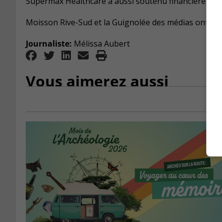
Supermax Healthcare a aussi soutenu financièrement
Moisson Rive-Sud et la Guignolée des médias ont pu
Journaliste:
Mélissa Aubert
Vous aimerez aussi