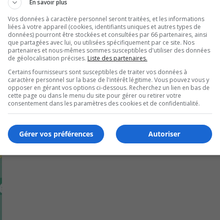
 des organismes pour un montant total de 65 000 $.
En savoir plus
Vos données à caractère personnel seront traitées, et les informations
 en profiter notamment.
liées à votre appareil (cookies, identifiants uniques et autres types de
données) pourront être stockées et consultées par 66 partenaires, ainsi
que partagées avec lui, ou utilisées spécifiquement par ce site. Nos
partenaires et nous-mêmes sommes susceptibles d'utiliser des données
de géolocalisation précises.
Liste des partenaires.
Certains fournisseurs sont susceptibles de traiter vos données à
caractère personnel sur la base de l'intérêt légitime. Vous pouvez vous y
opposer en gérant vos options ci-dessous. Recherchez un lien en bas de
cette page ou dans le menu du site pour gérer ou retirer votre
consentement dans les paramètres des cookies et de confidentialité.
Gérer vos préférences
Autoriser