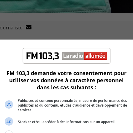
journaliste :
care Canada Inc. offre 40 000 équipements de protectio
du Québec.
nne aux organismes à but non lucratif qui aident les personn
FM 103,3 demande votre consentement pour
utiliser vos données à caractère personnel
dans les cas suivants :
 la main » et s’est uni avec Ernst & Yound pour la distribution
Publicités et contenu personnalisés, mesure de performance des
publicités et du contenu, études d’audience et développement de
 masques, de désinfectants et de visière de protection aux
services
ntaire du Québec.
Stocker et/ou accéder à des informations sur un appareil