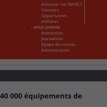
Annoncer sur FM103,3
Concours
Opportunités
d’affaires
NOUS JOINDRE
Animateurs
Journalistes
Équipe des ventes
Administration
 40 000 équipements de