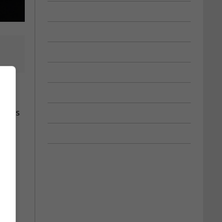
ns à
es les
 de