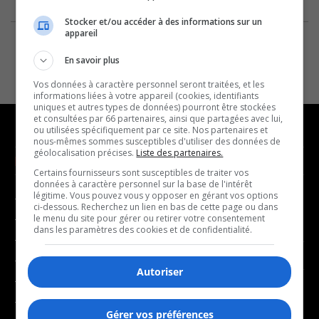
Stocker et/ou accéder à des informations sur un
appareil
En savoir plus
Vos données à caractère personnel seront traitées, et les
informations liées à votre appareil (cookies, identifiants
uniques et autres types de données) pourront être stockées
et consultées par 66 partenaires, ainsi que partagées avec lui,
ou utilisées spécifiquement par ce site. Nos partenaires et
nous-mêmes sommes susceptibles d'utiliser des données de
géolocalisation précises.
Liste des partenaires.
NOUVELLES
MUSIQUE
Certains fournisseurs sont susceptibles de traiter vos
données à caractère personnel sur la base de l'intérêt
légitime. Vous pouvez vous y opposer en gérant vos options
- Affaires municipales
- Décompte franco
ci-dessous. Recherchez un lien en bas de cette page ou dans
- Communauté / Social
- Joué récemment
le menu du site pour gérer ou retirer votre consentement
dans les paramètres des cookies et de confidentialité.
- Culture
BALADOS
- Économie
Autoriser
- Éducation
- Affaires
- Environnement
- Art de vivre
Gérer vos préférences