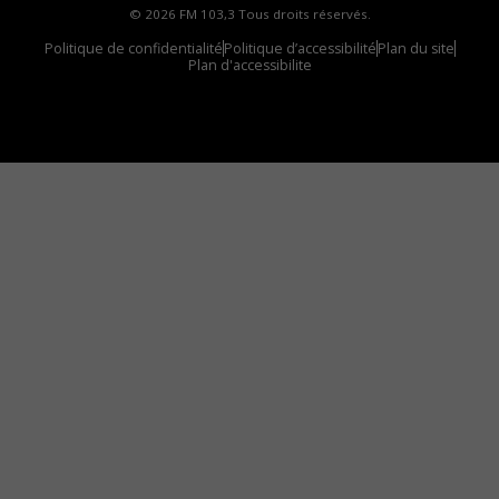
© 2026 FM 103,3 Tous droits réservés.
Politique de confidentialité
Politique d’accessibilité
Plan du site
Plan d'accessibilite
Comment installer notre vignette sur votre
appareil mobile