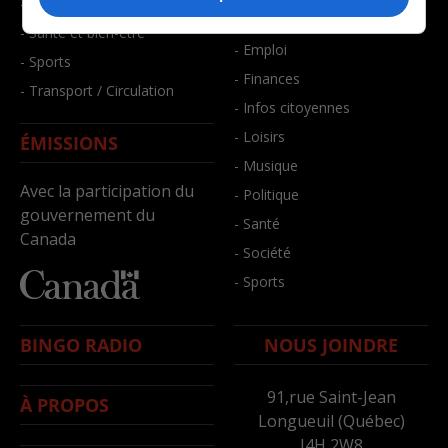
- Faits divers
- Bien-être
- Santé et bien-être
- Emploi
- Sports
- Finances
- Transport / Circulation
- Infos citoyennes
- Loisirs
ÉMISSIONS
- Musique
Avec la participation du
- Politique
gouvernement du
- Santé
Canada
- Société
- Sports
BINGO RADIO
NOUS JOINDRE
91,rue Saint-Jean
À PROPOS
Longueuil (Québec)
J4H 2W8