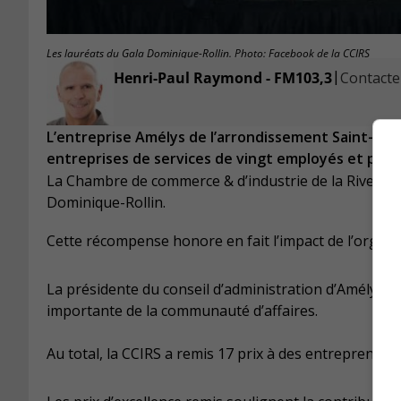
Les lauréats du Gala Dominique-Rollin. Photo: Facebook de la CCIRS
|
Henri-Paul Raymond - FM103,3
Contacter
L’entreprise Amélys de l’arrondissement Saint-Hube
entreprises de services de vingt employés et plus.
La Chambre de commerce & d’industrie de la Rive-Sud a
Dominique-Rollin.
Cette récompense honore en fait l’impact de l’organi
La présidente du conseil d’administration d’Amélys, Do
importante de la communauté d’affaires.
Au total, la CCIRS a remis 17 prix à des entrepreneurs