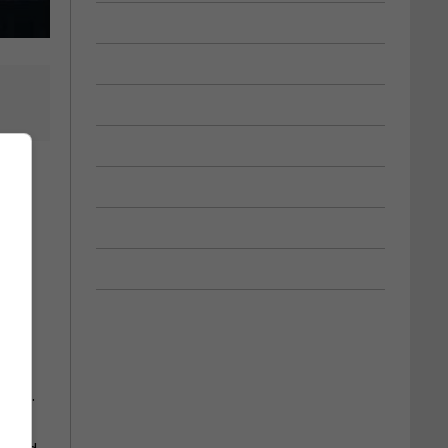
ala
ille.