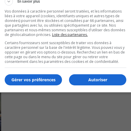
n exceptionnelle des entreprises de la région à la grande Riv
En savoir plus
Vos données à caractère personnel seront traitées, et les informations
liées à votre appareil (cookies, identifiants uniques et autres types de
Saint-Hubert, a remporté le prestigieux prix Entreprise de l’
données) pourront être stockées et consultées par 66 partenaires, ainsi
que partagées avec lui, ou utilisées spécifiquement par ce site. Nos
u de distribution de 10 M$ et plus.
partenaires et nous-mêmes sommes susceptibles d'utiliser des données
de géolocalisation précises.
Liste des partenaires.
upe AFFI) est la toute première lauréate du prix Entreprise
Certains fournisseurs sont susceptibles de traiter vos données à
caractère personnel sur la base de l'intérêt légitime. Vous pouvez vous y
opposer en gérant vos options ci-dessous. Recherchez un lien en bas de
cette page ou dans le menu du site pour gérer ou retirer votre
consentement dans les paramètres des cookies et de confidentialité.
Gérer vos préférences
Autoriser