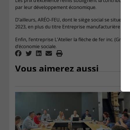
Les prix d’excellence remis soulignent la contributio
par leur développement économique.
D’ailleurs, ARÉO-FEU, dont le siège social se situe à 
2023, en plus du titre Entreprise manufacturière et/o
Enfin, l’entreprise L’Atelier la flèche de fer inc. (Gro
d’économie sociale.
Vous aimerez aussi