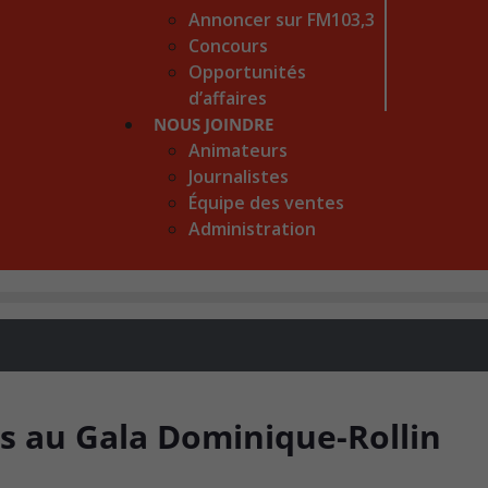
Annoncer sur FM103,3
Concours
Opportunités
d’affaires
NOUS JOINDRE
Animateurs
Journalistes
Équipe des ventes
Administration
s au Gala Dominique-Rollin