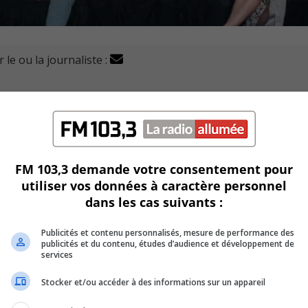
 le ou la journaliste :
rt mérite le prix d’Excellence dans la catégorie des
 remis le prix aux dirigeants d’Amélys jeudi soir, lors du G
FM 103,3 demande votre consentement pour
utiliser vos données à caractère personnel
sme au sein de son milieu et envers ses employés.
dans les cas suivants :
lorès Lévesque, a dit qu’il s’agit là d’une reconnaissance
Publicités et contenu personnalisés, mesure de performance des
publicités et du contenu, études d’audience et développement de
services
e
 méritoires lors de ce 39
gala à l’hôtel Mortagne à Boucherv
Stocker et/ou accéder à des informations sur un appareil