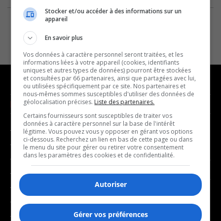
Stocker et/ou accéder à des informations sur un
appareil
En savoir plus
Vos données à caractère personnel seront traitées, et les
informations liées à votre appareil (cookies, identifiants
uniques et autres types de données) pourront être stockées
et consultées par 66 partenaires, ainsi que partagées avec lui,
ou utilisées spécifiquement par ce site. Nos partenaires et
nous-mêmes sommes susceptibles d'utiliser des données de
géolocalisation précises.
Liste des partenaires.
NOUVELLES
MUSIQUE
Certains fournisseurs sont susceptibles de traiter vos
données à caractère personnel sur la base de l'intérêt
- Affaires municipales
- Décompte franco
légitime. Vous pouvez vous y opposer en gérant vos options
ci-dessous. Recherchez un lien en bas de cette page ou dans
- Communauté / Social
- Joué récemment
le menu du site pour gérer ou retirer votre consentement
dans les paramètres des cookies et de confidentialité.
- Culture
BALADOS
- Économie
Autoriser
- Éducation
- Affaires
- Environnement
- Art de vivre
Gérer vos préférences
- Faits divers