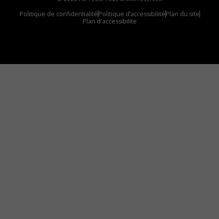
Politique de confidentialité
Politique d’accessibilité
Plan du site
Plan d'accessibilite
Comment installer notre vignette sur votre
appareil mobile