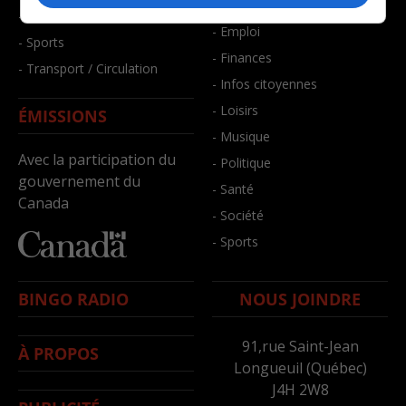
- Bien-être
- Santé et bien-être
- Emploi
- Sports
- Finances
- Transport / Circulation
- Infos citoyennes
- Loisirs
ÉMISSIONS
- Musique
Avec la participation du
- Politique
gouvernement du
- Santé
Canada
- Société
- Sports
BINGO RADIO
NOUS JOINDRE
91,rue Saint-Jean
À PROPOS
Longueuil (Québec)
J4H 2W8