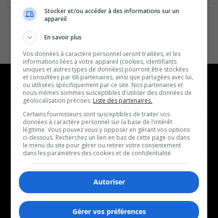
Stocker et/ou accéder à des informations sur un
appareil
En savoir plus
Vos données à caractère personnel seront traitées, et les
informations liées à votre appareil (cookies, identifiants
uniques et autres types de données) pourront être stockées
et consultées par 66 partenaires, ainsi que partagées avec lui,
ou utilisées spécifiquement par ce site. Nos partenaires et
nous-mêmes sommes susceptibles d'utiliser des données de
géolocalisation précises.
Liste des partenaires.
NOUVELLES
MUSIQUE
Certains fournisseurs sont susceptibles de traiter vos
données à caractère personnel sur la base de l'intérêt
- Affaires municipales
- Décompte franco
légitime. Vous pouvez vous y opposer en gérant vos options
ci-dessous. Recherchez un lien en bas de cette page ou dans
- Communauté / Social
- Joué récemment
le menu du site pour gérer ou retirer votre consentement
dans les paramètres des cookies et de confidentialité.
- Culture
BALADOS
- Économie
Autoriser
- Éducation
- Affaires
- Environnement
- Art de vivre
Gérer vos préférences
- Faits divers