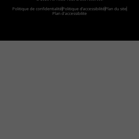
Politique de confidentialité
Politique d’accessibilité
Plan du site
Plan d'accessibilite
Comment installer notre vignette sur votre
appareil mobile