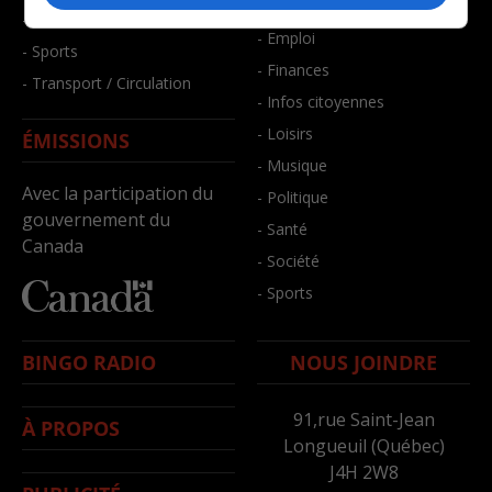
- Bien-être
- Santé et bien-être
- Emploi
- Sports
- Finances
- Transport / Circulation
- Infos citoyennes
- Loisirs
ÉMISSIONS
- Musique
Avec la participation du
- Politique
gouvernement du
- Santé
Canada
- Société
- Sports
BINGO RADIO
NOUS JOINDRE
91,rue Saint-Jean
À PROPOS
Longueuil (Québec)
J4H 2W8