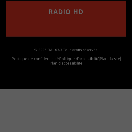
RADIO HD
••••••••••••••••••
Comment synthoniser la fréquence HD dans
votre voiture
© 2026 FM 103,3 Tous droits réservés.
Politique de confidentialité
Politique d’accessibilité
Plan du site
Plan d'accessibilite