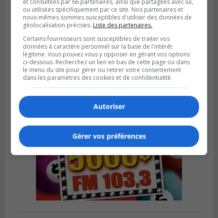
et consultées par 66 partenaires, ainsi que partagées avec lui,
ou utilisées spécifiquement par ce site. Nos partenaires et
GREENFIELD PARK
nous-mêmes sommes susceptibles d'utiliser des données de
Publié le 31 juillet 2026 à 16h45
géolocalisation précises.
Liste des partenaires.
Des firmes de Longueuil vont participer
Certains fournisseurs sont susceptibles de traiter vos
aux méga-travaux de l’hôpital Charles-
données à caractère personnel sur la base de l'intérêt
Le Moyne
légitime. Vous pouvez vous y opposer en gérant vos options
ci-dessous. Recherchez un lien en bas de cette page ou dans
le menu du site pour gérer ou retirer votre consentement
dans les paramètres des cookies et de confidentialité.
Autoriser
Gérer vos préférences