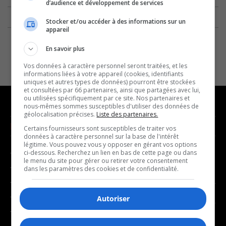
d’audience et développement de services
Stocker et/ou accéder à des informations sur un
appareil
En savoir plus
Vos données à caractère personnel seront traitées, et les
informations liées à votre appareil (cookies, identifiants
uniques et autres types de données) pourront être stockées
et consultées par 66 partenaires, ainsi que partagées avec lui,
ou utilisées spécifiquement par ce site. Nos partenaires et
nous-mêmes sommes susceptibles d'utiliser des données de
géolocalisation précises.
Liste des partenaires.
NOUVELLES
MUSIQUE
Certains fournisseurs sont susceptibles de traiter vos
données à caractère personnel sur la base de l'intérêt
légitime. Vous pouvez vous y opposer en gérant vos options
- Affaires municipales
- Décompte franco
ci-dessous. Recherchez un lien en bas de cette page ou dans
le menu du site pour gérer ou retirer votre consentement
- Communauté / Social
- Joué récemment
dans les paramètres des cookies et de confidentialité.
- Culture
BALADOS
- Économie
Autoriser
- Éducation
- Affaires
- Environnement