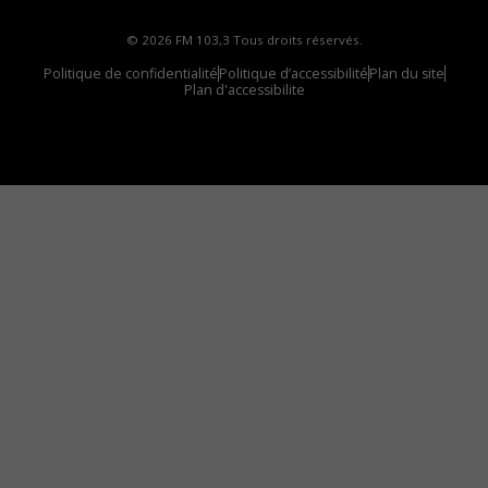
© 2026 FM 103,3 Tous droits réservés.
Politique de confidentialité
Politique d’accessibilité
Plan du site
Plan d'accessibilite
Comment installer notre vignette sur votre
appareil mobile