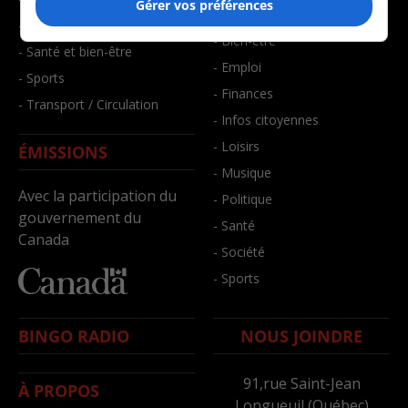
Gérer vos préférences
- Art de vivre
- Faits divers
- Bien-être
- Santé et bien-être
- Emploi
- Sports
- Finances
- Transport / Circulation
- Infos citoyennes
- Loisirs
ÉMISSIONS
- Musique
Avec la participation du
- Politique
gouvernement du
- Santé
Canada
- Société
- Sports
BINGO RADIO
NOUS JOINDRE
91,rue Saint-Jean
À PROPOS
Longueuil (Québec)