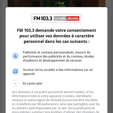
VIEUX-LONGUEUIL
FM 103,3 demande votre consentement
Publié le 28 juillet 2026 à 07h44
La Tablée des chefs obtient un appui
pour utiliser vos données à caractère
financier pour poursuivre sa mission
personnel dans les cas suivants :
Publicités et contenu personnalisés, mesure de
performance des publicités et du contenu, études
d’audience et développement de services
Stocker et/ou accéder à des informations sur un
appareil
En savoir plus
Vos données à caractère personnel seront traitées, et les
informations liées à votre appareil (cookies, identifiants
uniques et autres types de données) pourront être stockées
et consultées par 66 partenaires, ainsi que partagées avec lui,
BOUCHERVILLE
ou utilisées spécifiquement par ce site. Nos partenaires et
Publié le 27 juillet 2026 à 19h58
nous-mêmes sommes susceptibles d'utiliser des données de