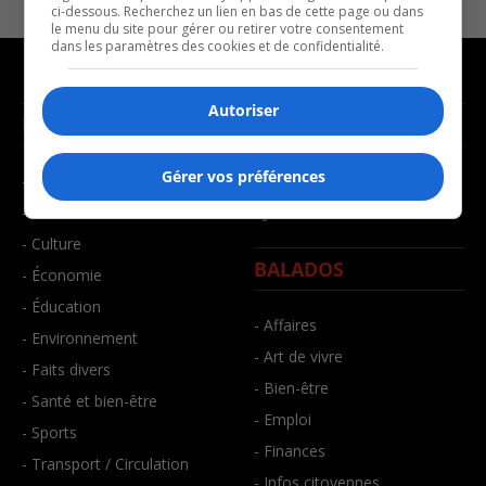
ci-dessous. Recherchez un lien en bas de cette page ou dans
le menu du site pour gérer ou retirer votre consentement
dans les paramètres des cookies et de confidentialité.
Autoriser
NOUVELLES
MUSIQUE
Gérer vos préférences
- Affaires municipales
- Décompte franco
- Communauté / Social
- Joué récemment
- Culture
BALADOS
- Économie
- Éducation
- Affaires
- Environnement
- Art de vivre
- Faits divers
- Bien-être
- Santé et bien-être
- Emploi
- Sports
- Finances
- Transport / Circulation
- Infos citoyennes