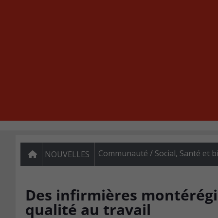
Communauté / Social
,
Santé et b
NOUVELLES
Des infirmières montérég
qualité au travail