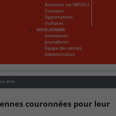
Annoncer sur FM103,3
Concours
Opportunités
d’affaires
NOUS JOINDRE
Animateurs
Journalistes
Équipe des ventes
Administration
ien-être
iennes couronnées pour leur