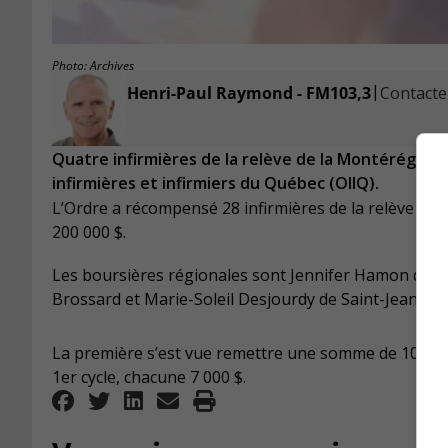
Photo: Archives
|
Henri-Paul Raymond - FM103,3
Contacter
Quatre infirmières de la relève de la Montérégie 
infirmières et infirmiers du Québec (OIIQ).
L’Ordre a récompensé 28 infirmières de la relève en
200 000 $.
Les boursières régionales sont Jennifer Hamon de De
Brossard et Marie-Soleil Desjourdy de Saint-Jean-sur
La première s’est vue remettre une somme de 10 000
1er cycle, chacune 7 000 $.