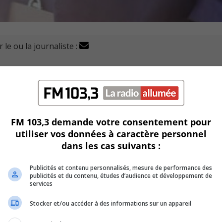
 le ou la journaliste :
ont été récompensées par la Fondation de l'Ordre des
 remettant des bourses universitaires pour un montant glob
FM 103,3 demande votre consentement pour
utiliser vos données à caractère personnel
lson, Gabrielle Taillefer de Longueuil, Maggy Paquette, de
dans les cas suivants :
-Richelieu.
Publicités et contenu personnalisés, mesure de performance des
 $ et les trois autres, au programme annuel de bourses de
publicités et du contenu, études d’audience et développement de
services
Stocker et/ou accéder à des informations sur un appareil