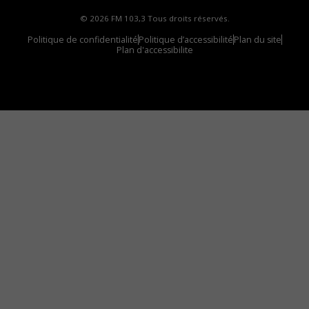
© 2026 FM 103,3 Tous droits réservés.
Politique de confidentialité
Politique d’accessibilité
Plan du site
Plan d'accessibilite
Comment installer notre vignette sur votre
appareil mobile