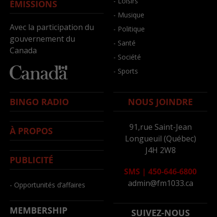
- Loisirs
ÉMISSIONS
- Musique
Avec la participation du
- Politique
gouvernement du
- Santé
Canada
- Société
- Sports
BINGO RADIO
NOUS JOINDRE
91,rue Saint-Jean
À PROPOS
Longueuil (Québec)
J4H 2W8
PUBLICITÉ
SMS
|
450-646-6800
admin@fm1033.ca
- Opportunités d’affaires
MEMBERSHIP
SUIVEZ-NOUS