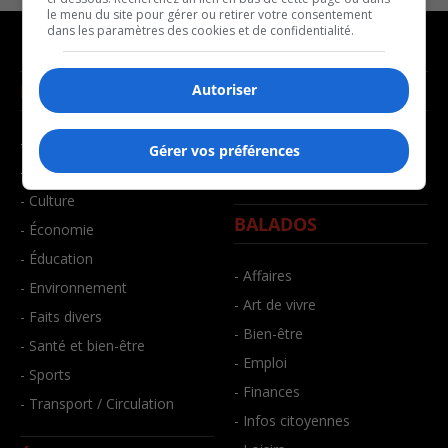
le menu du site pour gérer ou retirer votre consentement
dans les paramètres des cookies et de confidentialité.
NOUVELLES
MUSIQUE
Autoriser
- Affaires municipales
- Décompte franco
Gérer vos préférences
- Communauté / Social
- Joué récemment
- Culture
BALADOS
- Économie
- Éducation
- Affaires
- Environnement
- Art de vivre
- Faits divers
- Bien-être
- Santé et bien-être
- Emploi
- Sports
- Finances
- Transport / Circulation
- Infos citoyennes