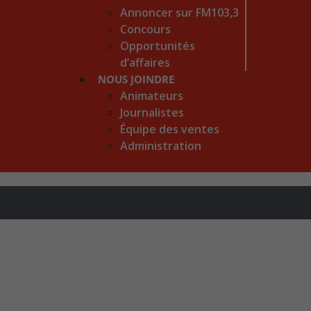
Annoncer sur FM103,3
Concours
Opportunités
d’affaires
NOUS JOINDRE
Animateurs
Journalistes
Équipe des ventes
Administration