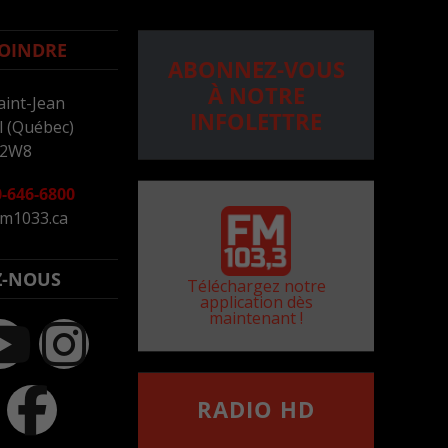
OINDRE
ABONNEZ-VOUS
À NOTRE
aint-Jean
INFOLETTRE
 (Québec)
 2W8
-646-6800
m1033.ca
Z-NOUS
Téléchargez notre
application dès
maintenant !
RADIO HD
••••••••••••••••••
Comment synthoniser la