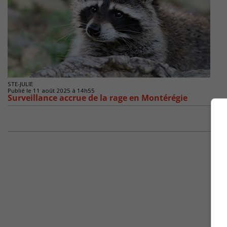
STE-JULIE
Publié le 11 août 2025 à 14h55
Surveillance accrue de la rage en Montérégie