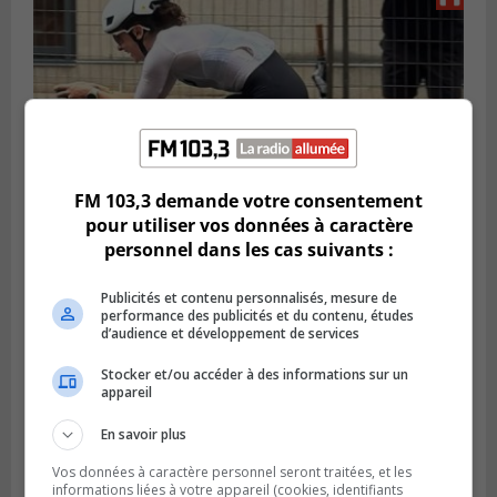
FM 103,3 demande votre consentement
pour utiliser vos données à caractère
personnel dans les cas suivants :
SAINT-LAMBERT
Publié le 5 août 2026 à 08h23
Publicités et contenu personnalisés, mesure de
De la fibrose kystique à l’Ironman : le
performance des publicités et du contenu, études
parcours inspirant d’Emma Fontaine
d’audience et développement de services
Stocker et/ou accéder à des informations sur un
appareil
En savoir plus
Vos données à caractère personnel seront traitées, et les
informations liées à votre appareil (cookies, identifiants