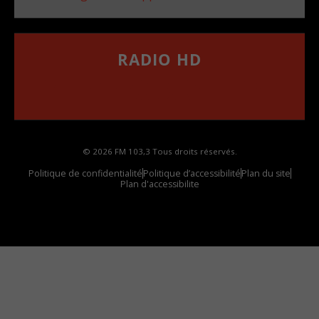
RADIO HD
••••••••••••••••••
Comment synthoniser la fréquence HD dans
votre voiture
© 2026 FM 103,3 Tous droits réservés.
Politique de confidentialité
Politique d’accessibilité
Plan du site
Plan d'accessibilite