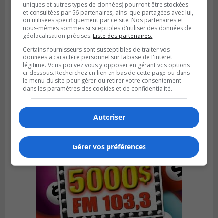
uniques et autres types de données) pourront être stockées
et consultées par 66 partenaires, ainsi que partagées avec lui,
ou utilisées spécifiquement par ce site. Nos partenaires et
nous-mêmes sommes susceptibles d'utiliser des données de
géolocalisation précises.
Liste des partenaires.
Certains fournisseurs sont susceptibles de traiter vos
Publié le 4 août 2026 à 13h18
données à caractère personnel sur la base de l'intérêt
Des fromages de la Laiterie Coaticook
légitime. Vous pouvez vous y opposer en gérant vos options
rappelés par l’ACIA
ci-dessous. Recherchez un lien en bas de cette page ou dans
le menu du site pour gérer ou retirer votre consentement
dans les paramètres des cookies et de confidentialité.
Autoriser
Gérer vos préférences