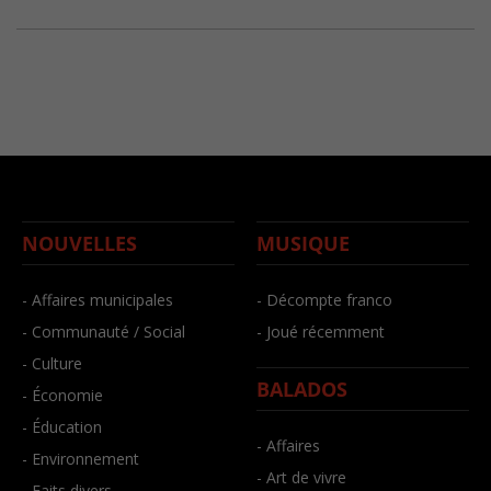
NOUVELLES
MUSIQUE
- Affaires municipales
- Décompte franco
- Communauté / Social
- Joué récemment
- Culture
BALADOS
- Économie
- Éducation
- Affaires
- Environnement
- Art de vivre
- Faits divers