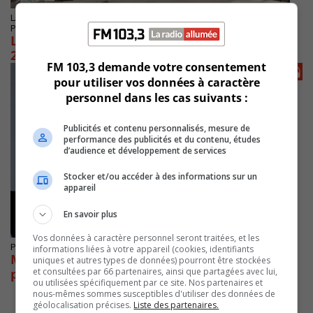
LA PRAIRIE
Publié le 9 juillet 2024 à 11h58
La Prairie enregistre un surplus financier en
2023
FM 103,3 demande votre consentement
pour utiliser vos données à caractère
personnel dans les cas suivants :
Publicités et contenu personnalisés, mesure de
performance des publicités et du contenu, études
d’audience et développement de services
Stocker et/ou accéder à des informations sur un
appareil
En savoir plus
Vos données à caractère personnel seront traitées, et les
Publié le 3 mai 2023 à 06h57
informations liées à votre appareil (cookies, identifiants
Mont-Saint-Hilaire dégage un excédent de
uniques et autres types de données) pourront être stockées
et consultées par 66 partenaires, ainsi que partagées avec lui,
près de 2 M$
ou utilisées spécifiquement par ce site. Nos partenaires et
nous-mêmes sommes susceptibles d'utiliser des données de
géolocalisation précises.
Liste des partenaires.