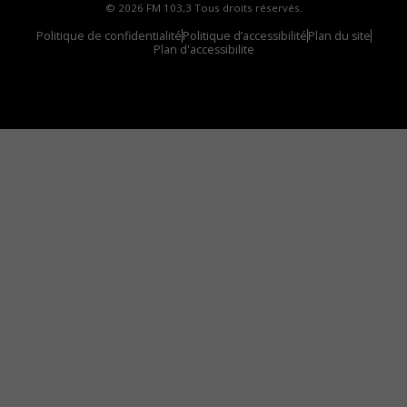
© 2026 FM 103,3 Tous droits réservés.
Politique de confidentialité
Politique d’accessibilité
Plan du site
Plan d'accessibilite
Comment installer notre vignette sur votre
appareil mobile